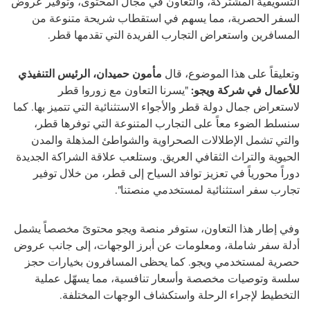
التسويقية المشتركة، والتعاون في مجال المحتوى، وتوفير عروض
السفر الحصرية، مما يسهم في استقطاب شريحة متنوعة من
المسافرين واستعراض التجارب الفريدة التي تقدمها قطر.
وتعليقاً على هذا الموضوع، قال
مأمون حميدان، الرئيس التنفيذي
للأعمال في شركة ويجو:
"يسرنا التعاون مع زوروا قطر
لاستعراض جمال دولة قطر والأجواء الاستثنائية التي تتميز بها. كما
سنسلط الضوء معاً على التجارب المتنوعة التي توفرها قطر،
والتي تشمل الإطلالات الصحراوية والشواطئ المذهلة والمدن
الحيوية والتراث الثقافي العريق. وستلعب علاقة الشراكة الجديدة
دوراً محورياً في تعزيز توافد السياح إلى قطر، من خلال توفير
تجارب سفر استثنائية لمستخدمي منصتنا".
وفي إطار هذا التعاون، ستوفر منصة ويجو محتوىً مخصصاً يشمل
أدلة سفر شاملة، ومعلومات عن أبرز الوجهات، إلى جانب عروض
حصرية لمستخدمي ويجو. كما يحظى المسافرون بخيارات حجز
سلسة وتوصيات مخصصة وأسعار تنافسية، مما يسهّل عملية
التخطيط لإجراء الرحلة واستكشاف الوجهات المختلفة.