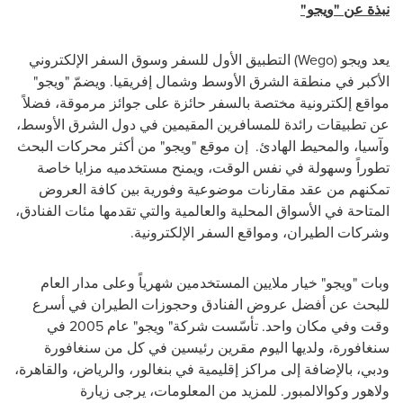
نبذة عن "ويجو"
يعد ويجو
(Wego)
التطبيق الأول للسفر وسوق السفر الإلكتروني
الأكبر في منطقة الشرق الأوسط وشمال إفريقيا.
ويضمّ
"ويجو"
مواقع إلكترونية مختصة بالسفر حائزة على جوائز مرموقة، فضلاً
عن تطبيقات رائدة للمسافرين المقيمين في دول الشرق الأوسط،
وآسيا، والمحيط الهادئ. إن موقع "ويجو" من أكثر محركات البحث
تطوراً وسهولة في نفس الوقت، ويمنح مستخدميه مزايا خاصة
تمكنهم من عقد مقارنات موضوعية وفورية بين كافة العروض
المتاحة في الأسواق المحلية والعالمية والتي تقدمها مئات الفنادق،
وشركات الطيران، ومواقع السفر الإلكترونية.
وبات "ويجو" خيار ملايين المستخدمين شهرياً وعلى مدار العام
للبحث عن أفضل عروض الفنادق وحجوزات الطيران في أسرع
وقت وفي مكان واحد. تأسّست شركة" ويجو" عام 2005 في
سنغافورة، ولديها اليوم مقرين رئيسين في كل من سنغافورة
ودبي، بالإضافة إلى مراكز إقليمية في بنغالور، والرياض، والقاهرة،
ولاهور وكوالالمبور. للمزيد من المعلومات، يرجى زيارة