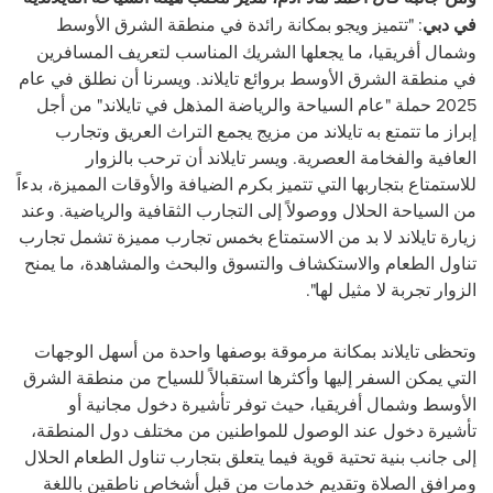
في دبي
: "تتميز ويجو بمكانة رائدة في منطقة الشرق الأوسط
وشمال أفريقيا، ما يجعلها الشريك المناسب لتعريف المسافرين
في منطقة الشرق الأوسط بروائع تايلاند. ويسرنا أن نطلق في عام
2025 حملة "عام السياحة والرياضة المذهل في تايلاند" من أجل
إبراز ما تتمتع به تايلاند من مزيج يجمع التراث العريق وتجارب
العافية والفخامة العصرية. ويسر تايلاند أن ترحب بالزوار
للاستمتاع بتجاربها التي تتميز بكرم الضيافة والأوقات المميزة، بدءاً
من السياحة الحلال ووصولاً إلى التجارب الثقافية والرياضية. وعند
زيارة تايلاند لا بد من الاستمتاع بخمس تجارب مميزة تشمل تجارب
تناول الطعام والاستكشاف والتسوق والبحث والمشاهدة، ما يمنح
الزوار تجربة لا مثيل لها".
وتحظى تايلاند بمكانة مرموقة بوصفها واحدة من أسهل الوجهات
التي يمكن السفر إليها وأكثرها استقبالاً للسياح من منطقة الشرق
الأوسط وشمال أفريقيا، حيث توفر تأشيرة دخول مجانية أو
تأشيرة دخول عند الوصول للمواطنين من مختلف دول المنطقة،
إلى جانب بنية تحتية قوية فيما يتعلق بتجارب تناول الطعام الحلال
ومرافق الصلاة وتقديم خدمات من قبل أشخاص ناطقين باللغة