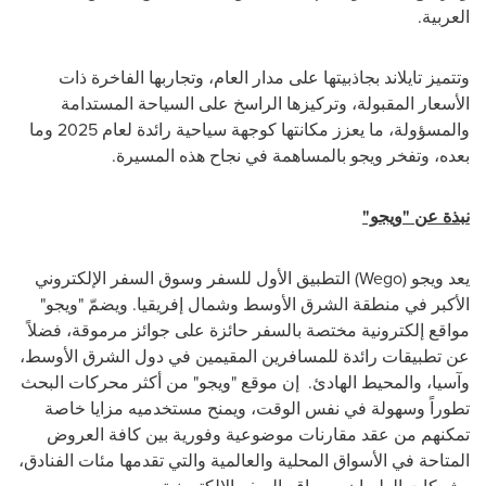
العربية.
وتتميز تايلاند بجاذبيتها على مدار العام، وتجاربها الفاخرة ذات
الأسعار المقبولة، وتركيزها الراسخ على السياحة المستدامة
والمسؤولة، ما يعزز مكانتها كوجهة سياحية رائدة لعام 2025 وما
بعده، وتفخر ويجو بالمساهمة في نجاح هذه المسيرة.
نبذة عن "ويجو"
يعد ويجو
(Wego)
التطبيق الأول للسفر وسوق السفر الإلكتروني
الأكبر في منطقة الشرق الأوسط وشمال إفريقيا. ويضمّ "ويجو"
مواقع إلكترونية مختصة بالسفر حائزة على جوائز مرموقة، فضلاً
عن تطبيقات رائدة للمسافرين المقيمين في دول الشرق الأوسط،
وآسيا، والمحيط الهادئ. إن موقع "ويجو" من أكثر محركات البحث
تطوراً وسهولة في نفس الوقت، ويمنح مستخدميه مزايا خاصة
تمكنهم من عقد مقارنات موضوعية وفورية بين كافة العروض
المتاحة في الأسواق المحلية والعالمية والتي تقدمها مئات الفنادق،
وشركات الطيران، ومواقع السفر الإلكترونية.