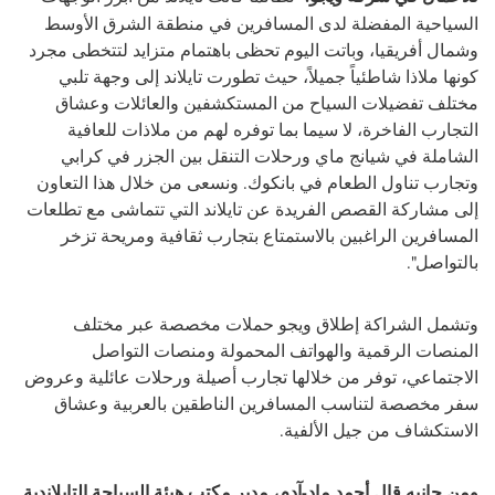
السياحية المفضلة لدى المسافرين في منطقة الشرق الأوسط
وشمال أفريقيا، وباتت اليوم تحظى باهتمام متزايد لتتخطى مجرد
كونها ملاذا شاطئياً جميلاً، حيث تطورت تايلاند إلى وجهة تلبي
مختلف تفضيلات السياح من المستكشفين والعائلات وعشاق
التجارب الفاخرة، لا سيما بما توفره لهم من ملاذات للعافية
الشاملة في شيانج ماي ورحلات التنقل بين الجزر في كرابي
وتجارب تناول الطعام في بانكوك. ونسعى من خلال هذا التعاون
إلى مشاركة القصص الفريدة عن تايلاند التي تتماشى مع تطلعات
المسافرين الراغبين بالاستمتاع بتجارب ثقافية ومريحة تزخر
بالتواصل".
وتشمل الشراكة إطلاق ويجو حملات مخصصة عبر مختلف
المنصات الرقمية والهواتف المحمولة ومنصات التواصل
الاجتماعي، توفر من خلالها تجارب أصيلة ورحلات عائلية وعروض
سفر مخصصة لتناسب المسافرين الناطقين بالعربية وعشاق
الاستكشاف من جيل الألفية.
ومن جانبه قال أحمد ماد-آدم، مدير مكتب هيئة السياحة التايلاندية