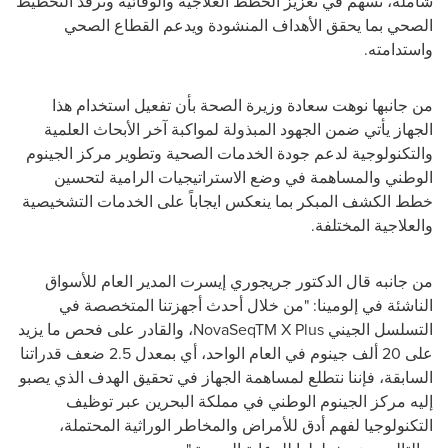
شاملة، تسهم في تعزيز الخطط العلاجية والوقائية وترفد التخطيط
الصحي بما يحقق الأهداف المنشودة ويدعم القطاع الصحي
واستدامته
.
من جانبها نوهت سعادة وزيرة الصحة بأن تفعيل استخدام هذا
الجهاز يأتي ضمن الجهود المبذولة لمواكبة آخر الأبحاث العلمية
والتكنولوجية لدعم جودة الخدمات الصحية وتطوير مركز الجينوم
الوطني والمساهمة في وضع الاستراتيجيات الرامية لتحسين
خطط الكشف المبكر بما ينعكس ايجاباً على الخدمات التشخيصية
والعلاجية المختلفة
.
من جانبه قال الدكتور جريجوري إيسرت المدير العام للأسواق
الناشئة في إلومينا: "من خلال أحدث أجهزتنا المتخصصة في
التسلسل الجيني
NovaSeqTM X Plus
، والقادر على فحص ما يزيد
على 20 ألف جينوم في العام الواحد، أي بمعدل 2.5 ضعف قدراتنا
السابقة، فإننا نتطلع لمساهمة الجهاز في تحقيق الهدف الذي يصبو
إليه مركز الجينوم الوطني في مملكة البحرين عبر توظيف
التكنولوجيا لفهم أدق للأمراض والمخاطر الوراثية المحتملة،