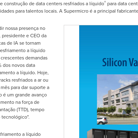
®
 construção de data centers resfriados a líquido
para data cen
dades para talentos locais. A Supermicro é a principal fabrican
ir nossa presença no
, presidente e CEO da
cas de IA se tornam
esfriamento a líquido
as crescentes demandas
% dos novos data
amento a líquido. Hoje,
acks resfriados a ar ou
r mês para dar suporte a
ão é um grande avanço
imento na força de
antação (TTD), tempo
 tecnológico".
friamento a líquido