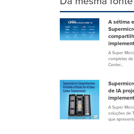
Da mesma fonte
A sétima 
Supermicr
compartilh
implement
A Super Micro
completas de
Center...
Supermicr
de IA proj
implement
A Super Micro
soluções de 
que apresenta