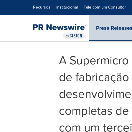
Declaração de Acessibilidade
Saltar a Navegação
Recursos
Institucional
Fale com um Consultor
Press Release
A Supermicro 
de fabricação
desenvolvime
completas de T
com um tercei