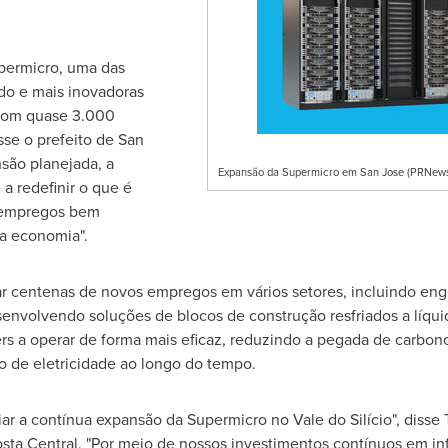
upermicro, uma das
do e mais inovadoras
 com quase 3.000
sse o prefeito de San
são planejada, a
Expansão da Supermicro em San Jose (PRNewsf
a redefinir o que é
s empregos bem
a economia".
 centenas de novos empregos em vários setores, incluindo eng
senvolvendo soluções de blocos de construção resfriados a líqui
ers a operar de forma mais eficaz, reduzindo a pegada de carb
o de eletricidade ao longo do tempo.
r a contínua expansão da Supermicro no Vale do Silício", disse
sta Central. "Por meio de nossos investimentos contínuos em inf