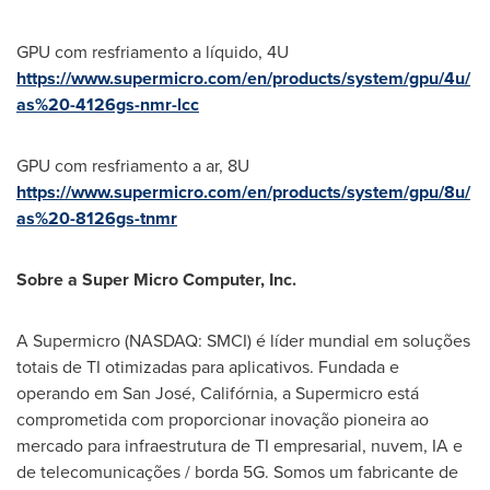
GPU com resfriamento a líquido, 4U
https://www.supermicro.com/en/products/system/gpu/4u/
as%20-4126gs-nmr-lcc
GPU com resfriamento a ar, 8U
https://www.supermicro.com/en/products/system/gpu/8u/
as%20-8126gs-tnmr
Sobre a Super Micro Computer, Inc.
A Supermicro (NASDAQ: SMCI) é líder mundial em soluções
totais de TI otimizadas para aplicativos. Fundada e
operando em San José, Califórnia, a Supermicro está
comprometida com proporcionar inovação pioneira ao
mercado para infraestrutura de TI empresarial, nuvem, IA e
de telecomunicações / borda 5G. Somos um fabricante de