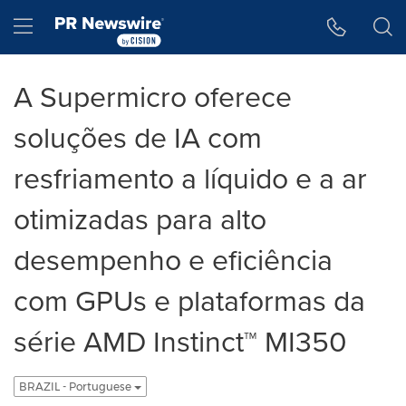
Declaração de Acessibilidade
Saltar a Navegação
Hamburger menu
A Supermicro oferece
soluções de IA com
resfriamento a líquido e a ar
otimizadas para alto
desempenho e eficiência
com GPUs e plataformas da
série AMD Instinct™ MI350
BRAZIL - Portuguese