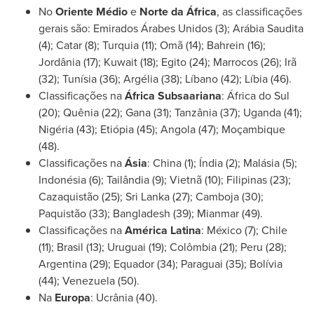
No
Oriente Médio
e
Norte da África
, as classificações
gerais são: Emirados Árabes Unidos (3); Arábia Saudita
(4); Catar (8); Turquia (11); Omã (14); Bahrein (16);
Jordânia (17);
Kuwait
(18); Egito (24); Marrocos (26); Irã
(32); Tunísia (36); Argélia (38); Líbano (42); Líbia (46).
Classificações na
África Subsaariana
: África do Sul
(20); Quênia (22); Gana (31); Tanzânia (37);
Uganda
(41);
Nigéria (43); Etiópia (45);
Angola
(47); Moçambique
(48).
Classificações na
Ásia
:
China
(1); Índia (2); Malásia (5);
Indonésia (6); Tailândia (9); Vietnã (10); Filipinas (23);
Cazaquistão (25);
Sri Lanka
(27); Camboja (30);
Paquistão (33);
Bangladesh
(39); Mianmar (49).
Classificações na
América Latina
: México (7);
Chile
(11); Brasil (13); Uruguai (19); Colômbia (21);
Peru
(28);
Argentina
(29);
Equador
(34); Paraguai (35); Bolívia
(44);
Venezuela
(50).
Na
Europa
: Ucrânia (40).