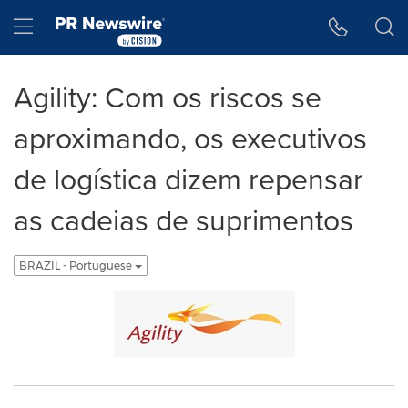
Declaração de Acessibilidade
Saltar a Navegação
Hamburger menu
Agility: Com os riscos se
aproximando, os executivos
de logística dizem repensar
as cadeias de suprimentos
BRAZIL - Portuguese