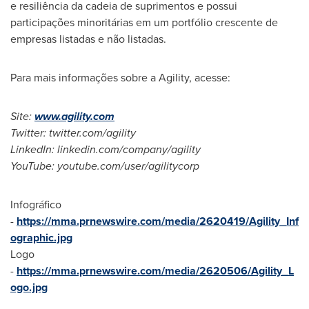
e resiliência da cadeia de suprimentos e possui
participações minoritárias em um portfólio crescente de
empresas listadas e não listadas.
Para mais informações sobre a Agility, acesse:
Site:
www.agility.com
Twitter: twitter.com/agility
LinkedIn: linkedin.com/company/agility
YouTube: youtube.com/user/agilitycorp
Infográfico
-
https://mma.prnewswire.com/media/2620419/Agility_Inf
ographic.jpg
Logo
-
https://mma.prnewswire.com/media/2620506/Agility_L
ogo.jpg