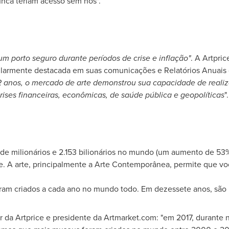
nca teriam acesso sem nós".
um porto seguro durante períodos de crise e inflação"
. A Artpri
ularmente destacada em suas comunicações e Relatórios Anuais
2 anos, o mercado de arte demonstrou sua capacidade de realiz
rises financeiras, econômicas, de saúde pública e geopolíticas
".
 de milionários e 2.153 bilionários no mundo (um aumento de 53
te. A arte, principalmente a Arte Contemporânea, permite que v
am criados a cada ano no mundo todo. Em dezessete anos, são 
r da Artprice e presidente da Artmarket.com: "em 2017, durante 