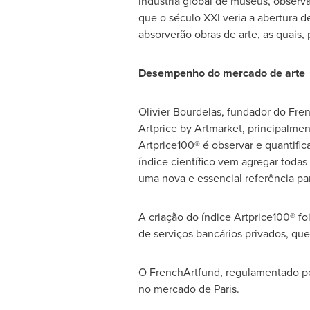
indústria global de museus, obser
que o século XXI veria a abertura 
absorverão obras de arte, as quais
Desempenho do mercado de arte
Olivier Bourdelas, fundador do Fre
Artprice by Artmarket, principalm
Artprice100® é observar e quantifi
índice científico vem agregar todas
uma nova e essencial referência pa
A criação do índice Artprice100® fo
de serviços bancários privados, qu
O FrenchArtfund, regulamentado pel
no mercado de
Paris
.