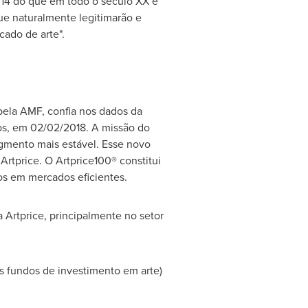
14 do que em todo o século XX e
ue naturalmente legitimarão e
cado de arte".
pela AMF, confia nos dados da
os, em 02/02/2018. A missão do
egmento mais estável. Esse novo
Artprice. O Artprice100® constitui
os em mercados eficientes.
 Artprice, principalmente no setor
s fundos de investimento em arte)