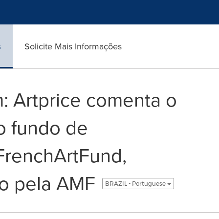
s
Solicite Mais Informações
: Artprice comenta o
o fundo de
FrenchArtFund,
o pela AMF
BRAZIL - Portuguese