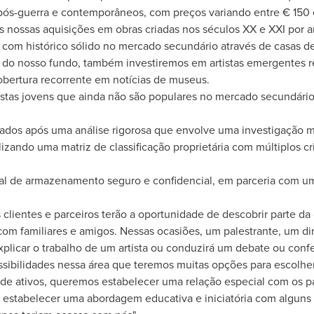
o pós-guerra e contemporâneos, com preços variando entre € 150
os nossas aquisições em obras criadas nos séculos XX e XXI por 
, com histórico sólido no mercado secundário através de casas de 
r do nosso fundo, também investiremos em artistas emergentes 
bertura recorrente em notícias de museus.
tistas jovens que ainda não são populares no mercado secundári
.
zados após uma análise rigorosa que envolve uma investigação mi
lizando uma matriz de classificação proprietária com múltiplos cr
al de armazenamento seguro e confidencial, em parceria com um
clientes e parceiros terão a oportunidade de descobrir parte 
com familiares e amigos. Nessas ocasiões, um palestrante, um 
explicar o trabalho de um artista ou conduzirá um debate ou co
ossibilidades nessa área que teremos muitas opções para escolher
 de ativos, queremos estabelecer uma relação especial com os 
 estabelecer uma abordagem educativa e iniciatória com alguns