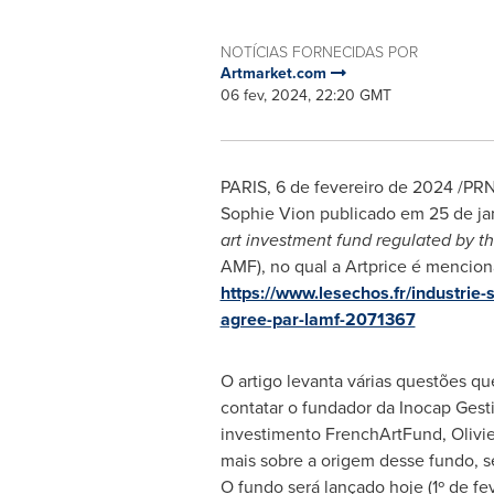
NOTÍCIAS FORNECIDAS POR
Artmarket.com
06 fev, 2024, 22:20 GMT
PARIS
,
6 de fevereiro de 2024
/PRNe
Sophie Vion
publicado em 25 de jan
art investment fund regulated by 
AMF), no qual a Artprice é mencion
https://www.lesechos.fr/industrie-
agree-par-lamf-2071367
O artigo levanta várias questões qu
contatar o fundador da Inocap Gest
investimento FrenchArtFund, Olivie
mais sobre a origem desse fundo, s
O fundo será lançado hoje (1º de fe