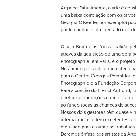
Artprice: "atualmente, a arte é co
uma baixa correlação com os ativos 
Georgia O'Keeffe
, por exemplo) po
particularidades do mercado de art
Olivier Bourdelas: "nossa paixão p
através da aquisição de uma obra p
Photographie, em
Paris
, e o projet
No âmbito pessoal, tenho coleciona
para o Centre Georges Pompidou e 
Photographie e a Fundação Corporat
Para a criação do FrenchArtFund, m
diretor de operações e um gerente
ao fundo todas as chances de suce
Nossos dois gestores têm quase vin
internacionais e têm excelentes re
meu lado para assumir os trabalhos 
Daremos ênfase aos artistas da Art