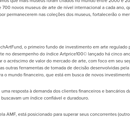
vamos que mais museus foram criados no mundo entre 2000 e 20
de 700 novos museus de arte de nível internacional a cada ano, q
, por permanecerem nas coleções dos museus, fortalecerão o mer
nchArtFund, o primeiro fundo de investimento em arte regulado 
ente no desempenho do índice Artprice100© lançado há cinco an
car o acréscimo de valor do mercado de arte, com foco em seu s
 as outras ferramentas de tomada de decisão desenvolvidas pela 
ra o mundo financeiro, que está em busca de novos investiment
i uma resposta à demanda dos clientes financeiros e bancários da
e buscavam um índice confiável e duradouro.
a AMF, está posicionado para superar seus concorrentes (outro