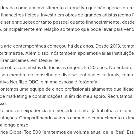
nsiderada como um investimento alternativo que não apenas ofe
financeiros típicos. Investir em obras de grandes artistas (como
de ser enriquecedor tanto pessoal quanto financeiramente, desd
e, principalmente em relação ao tempo que pode levar para vende
ela arte contemporânea começou há dez anos. Desde 2013, temos 
or trimestre. Além disso, nós também apoiamos várias instituiç
o Franciscaines, em Deauville.
do obras de artistas de todas as origens há 20 anos. No entant
sou membro do conselho de diversas entidades culturais, como
iva Neuflize OBC, e minha esposa é fotógrafa.
ontamos uma equipe de cinco profissionais altamente qualificado
 de marketing e comunicações, além do meu apoio. Recrutamos 
sso.
te anos de experiência no mercado de arte, já trabalharam com a
putações. Compartilhando valores comuns e conhecimento extraor
a longo prazo.
price Global Top 500 (em termos de volume anual de leilões). Es