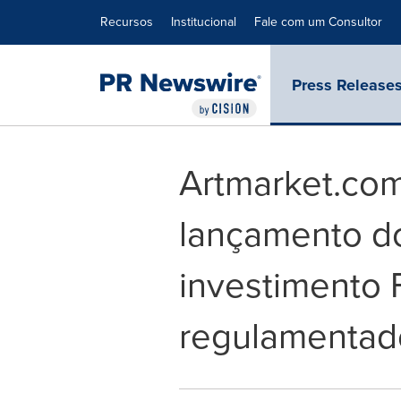
Declaração de Acessibilidade
Saltar a Navegação
Recursos
Institucional
Fale com um Consultor
Press Release
Artmarket.com
lançamento d
investimento 
regulamentad