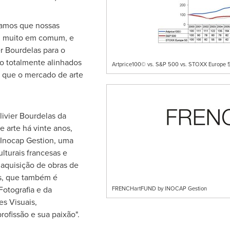
amos que nossas
êm muito em comum, e
er Bourdelas para o
o totalmente alinhados
Artprice100© vs. S&P 500 vs. STOXX Europe 5
 que o mercado de arte
ivier Bourdelas da
 arte há vinte anos,
Inocap Gestion, uma
lturais francesas e
aquisição de obras de
las, que também é
Fotografia e da
FRENCHartFUND by INOCAP Gestion
s Visuais,
ofissão e sua paixão".