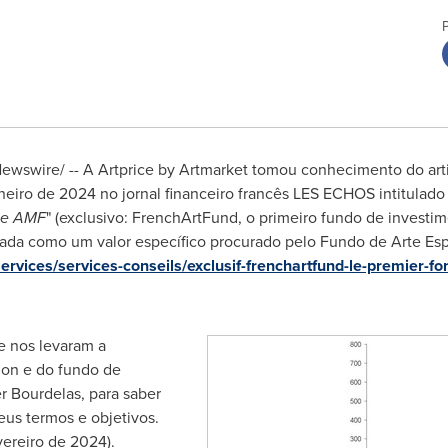
wswire/ -- A Artprice by Artmarket tomou conhecimento do ar
eiro de 2024 no jornal financeiro francês LES ECHOS intitulado 
the AMF
" (exclusivo: FrenchArtFund, o primeiro fundo de invest
ada como um valor específico procurado pelo Fundo de Arte Espe
services/services-conseils/exclusif-frenchartfund-le-premier-f
e nos levaram a
ion e do fundo de
r Bourdelas, para saber
eus termos e objetivos.
vereiro de 2024).