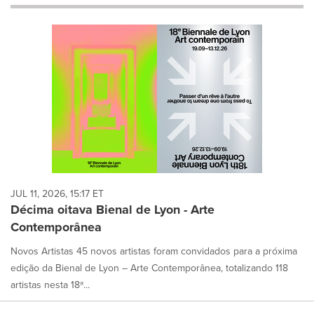
will
cause
content
on
this
page
to
change.
News
listings
will
update
as
each
JUL 11, 2026, 15:17 ET
option
Décima oitava Bienal de Lyon - Arte
is
Contemporânea
selected.
Novos Artistas 45 novos artistas foram convidados para a próxima
edição da Bienal de Lyon – Arte Contemporânea, totalizando 118
artistas nesta 18ª...