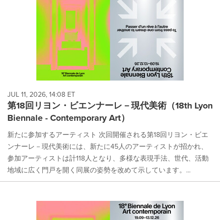
JUL 11, 2026, 14:08 ET
第18回リヨン・ビエンナーレ－現代美術（18th Lyon
Biennale - Contemporary Art）
新たに参加するアーティスト 次回開催される第18回リヨン・ビエ
ンナーレ－現代美術には、新たに45人のアーティストが招かれ、
参加アーティストは計118人となり、多様な表現手法、世代、活動
地域に広く門戸を開く同展の姿勢を改めて示しています。...