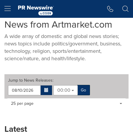
Accessibility Statement
Skip Navigation
Hamburger menu
News from Artmarket.com
A wide array of domestic and global news stories;
news topics include politics/government, business,
technology, religion, sports/entertainment,
science/nature, and health/lifestyle.
Jump to
News Releases
:
00:00
Go
Making
Items per page:
25 per page
a
selection
with
these
Latest
dropdown