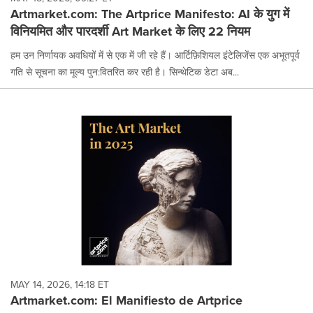
Artmarket.com: The Artprice Manifesto: AI के युग में
विनियमित और पारदर्शी Art Market के लिए 22 नियम
हम उन निर्णायक अवधियों में से एक में जी रहे हैं। आर्टिफ़िशियल इंटेलिजेंस एक अभूतपूर्व
गति से सूचना का मूल्य पुन:वितरित कर रही है। सिन्थेटिक डेटा अब...
MAY 14, 2026, 14:18 ET
Artmarket.com: El Manifiesto de Artprice