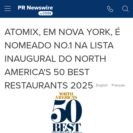
Declaração de Acessibilidade
Saltar a Navegação
Hamburger menu
ATOMIX, EM NOVA YORK, É
NOMEADO NO.1 NA LISTA
INAUGURAL DO NORTH
AMERICA'S 50 BEST
RESTAURANTS 2025
English
Français