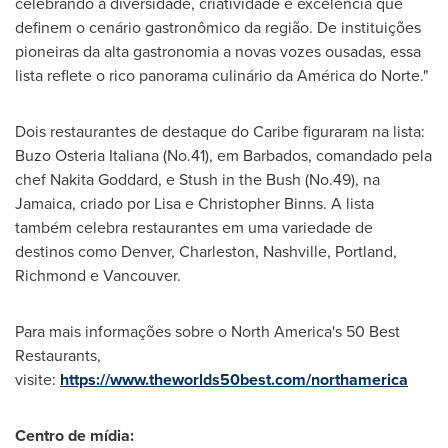
celebrando a diversidade, criatividade e excelência que
definem o cenário gastronômico da região. De instituições
pioneiras da alta gastronomia a novas vozes ousadas, essa
lista reflete o rico panorama culinário da América do Norte."
Dois restaurantes de destaque do Caribe figuraram na lista:
Buzo Osteria Italiana (No.41), em
Barbados
, comandado pela
chef
Nakita Goddard
, e Stush in the Bush (No.49), na
Jamaica
, criado por Lisa e
Christopher Binns
. A lista
também celebra restaurantes em uma variedade de
destinos como
Denver
,
Charleston
,
Nashville
,
Portland
,
Richmond
e
Vancouver
.
Para mais informações sobre o
North America's
50 Best
Restaurants,
visite:
https://www.theworlds50best.com/northamerica
Centro de
mídia: