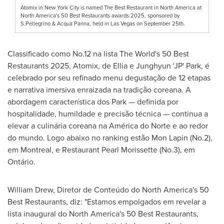
Atomix in New York City is named The Best Restaurant in North America at
North America's 50 Best Restaurants awards 2025, sponsored by
S.Pellegrino & Acqua Panna, held in Las Vegas on September 25th.
Classificado como No.12 na lista The World's 50 Best
Restaurants 2025, Atomix, de Ellia e Junghyun 'JP' Park, é
celebrado por seu refinado menu degustação de 12 etapas
e narrativa imersiva enraizada na tradição coreana. A
abordagem característica dos Park — definida por
hospitalidade, humildade e precisão técnica — continua a
elevar a culinária coreana na América do Norte e ao redor
do mundo. Logo abaixo no ranking estão Mon Lapin (No.2),
em
Montreal
, e Restaurant Pearl Morissette (No.3), em
Ontário.
William Drew
, Diretor de Conteúdo do
North America's
50
Best Restaurants, diz: "Estamos empolgados em revelar a
lista inaugural do
North America's
50 Best Restaurants,