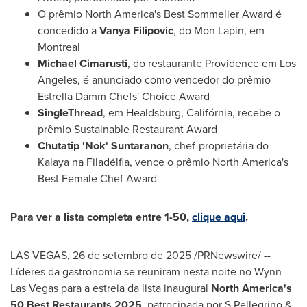
O prêmio
North America's
Best Sommelier Award é
concedido a
Vanya Filipovic
, do Mon Lapin, em
Montreal
Michael Cimarusti
, do restaurante
Providence
em
Los
Angeles
, é anunciado como vencedor do prêmio
Estrella Damm Chefs' Choice Award
SingleThread
, em
Healdsburg
, Califórnia, recebe o
prêmio Sustainable Restaurant Award
Chutatip 'Nok' Suntaranon
, chef-proprietária do
Kalaya na Filadélfia, vence o prêmio
North America's
Best Female Chef Award
Para ver a lista completa entre 1-50,
clique aqui
.
LAS VEGAS
,
26 de setembro de 2025
/PRNewswire/ --
Líderes da gastronomia se reuniram nesta noite no Wynn
Las Vegas para a estreia da lista inaugural
North America's
50 Best Restaurants 2025
, patrocinada por S.Pellegrino &