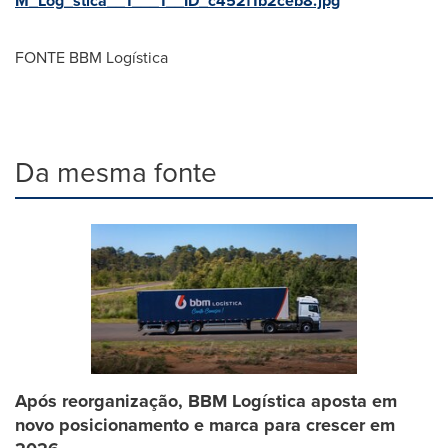
M_Log_stica__1___1__ID_c452f1b2ceb8.jpg
FONTE BBM Logística
Da mesma fonte
Após reorganização, BBM Logística aposta em
novo posicionamento e marca para crescer em