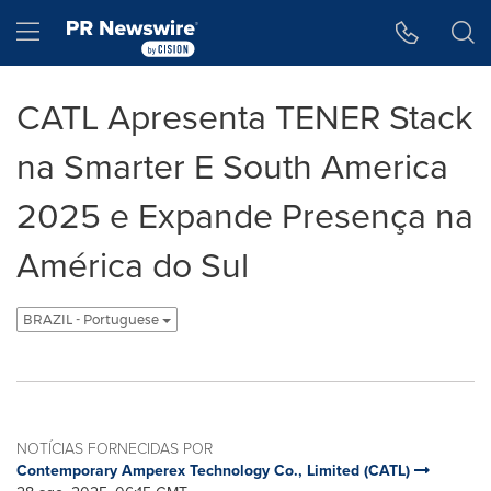
Declaração de Acessibilidade
Saltar a Navegação
Hamburger menu
CATL Apresenta TENER Stack
na Smarter E South America
2025 e Expande Presença na
América do Sul
BRAZIL - Portuguese
NOTÍCIAS FORNECIDAS POR
Contemporary Amperex Technology Co., Limited (CATL)