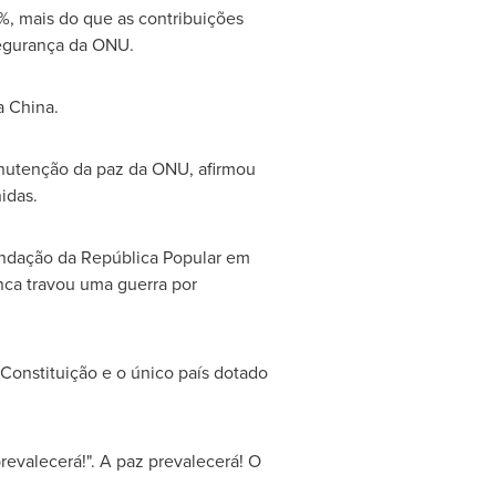
9%, mais do que as contribuições
egurança da ONU.
da
China
.
nutenção da paz da ONU, afirmou
idas.
undação da República Popular em
nca travou uma guerra por
Constituição e o único país dotado
prevalecerá!". A paz prevalecerá! O