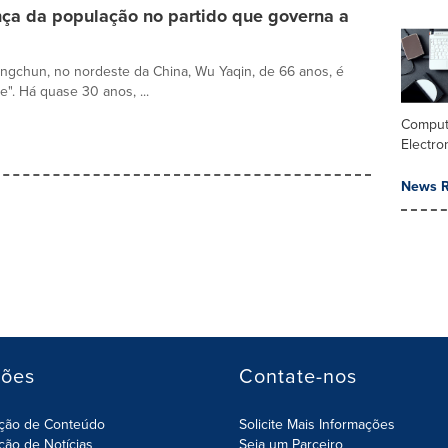
nça da população no partido que governa a
ngchun, no nordeste da China, Wu Yaqin, de 66 anos, é
". Há quase 30 anos, ...
Comput
Electro
News R
ções
Contate-nos
ição de Conteúdo
Solicite Mais Informações
ição de Notícias
Seja um Parceiro