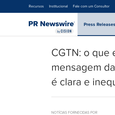
Declaração de Acessibilidade
Saltar a Navegação
Recursos
Institucional
Fale com um Consultor
Press Release
CGTN: o que e
mensagem da C
é clara e ineq
NOTÍCIAS FORNECIDAS POR