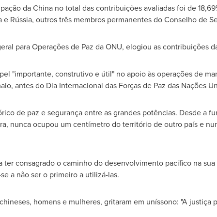
cipação da
China
no total das contribuições avaliadas foi de 18,6
a e Rússia, outros três membros permanentes do Conselho de S
-geral para Operações de Paz da ONU, elogiou as contribuições 
 "importante, construtivo e útil" no apoio às operações de ma
aio, antes do
Dia Internacional
das Forças de Paz das Nações Un
ico de paz e segurança entre as grandes potências. Desde a f
a, nunca ocupou um centímetro do território de outro país e nu
a ter consagrado o caminho do desenvolvimento pacífico na sua 
 a não ser o primeiro a utilizá-las.
es chineses, homens e mulheres, gritaram em uníssono: "A justiça 