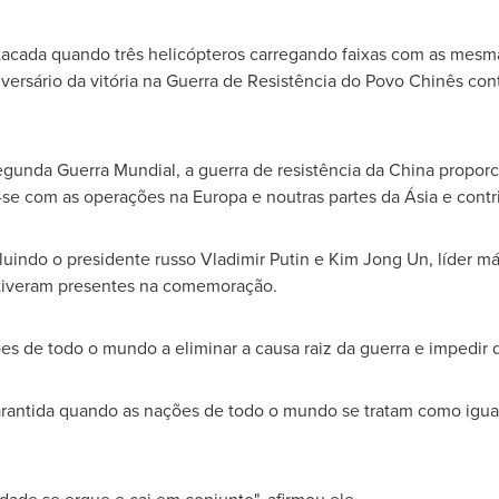
cada quando três helicópteros carregando faixas com as mesm
ersário da vitória na Guerra de Resistência do Povo Chinês con
Segunda Guerra Mundial, a guerra de resistência da
China
proporci
e com as operações na Europa e noutras partes da Ásia e contrib
cluindo o presidente russo Vladimir Putin e
Kim Jong Un
, líder 
tiveram presentes na comemoração.
es de todo o mundo a eliminar a causa raiz da guerra e impedir q
antida quando as nações de todo o mundo se tratam como igua