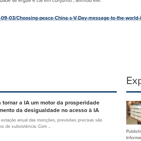
dade se ergue e cai em conjunto", afirmou ele.
09-03/Choosing-peace-China-s-V-Day-message-to-the-world-is
Exp
tornar a IA um motor da prosperidade
mento da desigualdade no acesso à IA
 estação anual das monções, previsões precisas são
s de subsistência. Com ...
Publish
Informa