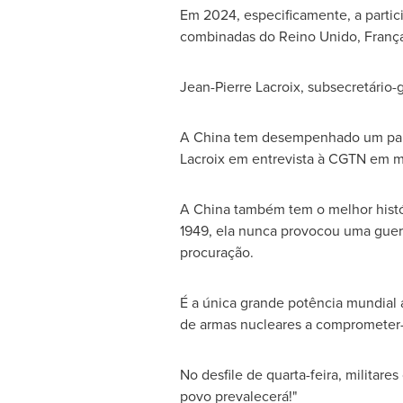
Em 2024, especificamente, a parti
combinadas do Reino Unido, Franç
Jean-Pierre Lacroix
, subsecretário
A
China
tem desempenhado um papel
Lacroix em entrevista à CGTN em m
A
China
também tem o melhor histór
1949, ela nunca provocou uma guerr
procuração.
É a única grande potência mundial 
de armas nucleares a comprometer-se
No desfile de quarta-feira, militar
povo prevalecerá!"