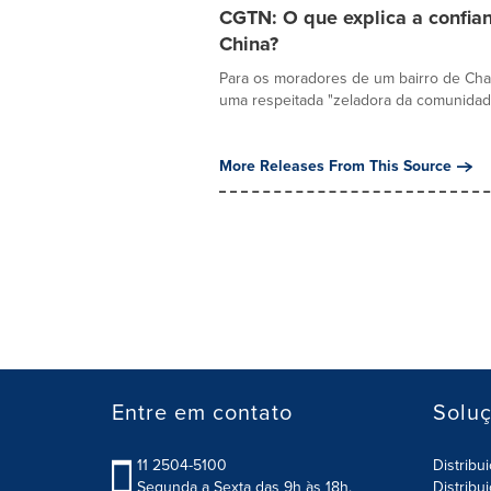
CGTN: O que explica a confia
China?
Para os moradores de um bairro de Cha
uma respeitada "zeladora da comunidade
More Releases From This Source
Entre em contato
Solu
11 2504-5100
Distribu
Segunda a Sexta das 9h às 18h.
Distribu