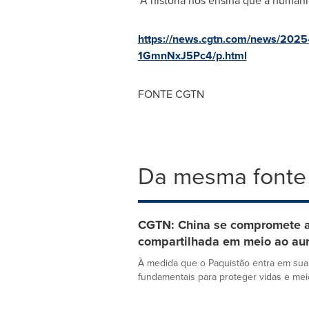
"A história nos ensina que a humani
https://news.cgtn.com/news/2025-
1GmnNxJ5Pc4/p.html
FONTE CGTN
Da mesma fonte
CGTN: China se compromete a 
compartilhada em meio ao au
À medida que o Paquistão entra em sua
fundamentais para proteger vidas e meio