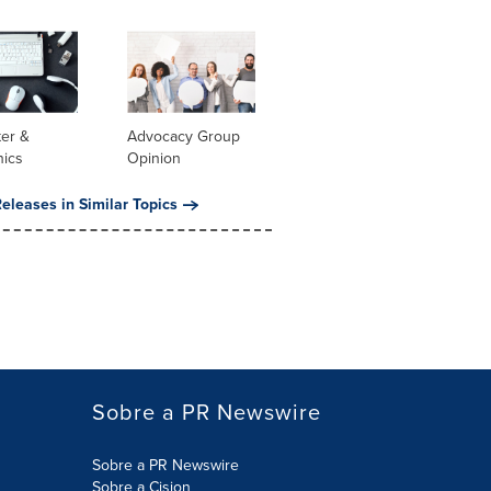
er &
Advocacy Group
nics
Opinion
eleases in Similar Topics
Sobre a PR Newswire
Sobre a PR Newswire
Sobre a Cision