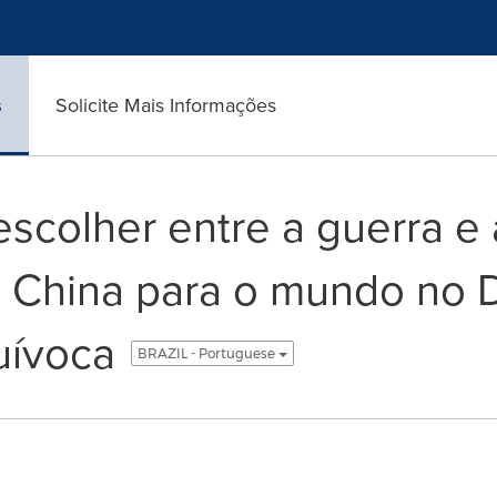
s
Solicite Mais Informações
scolher entre a guerra e 
hina para o mundo no Di
uívoca
BRAZIL - Portuguese