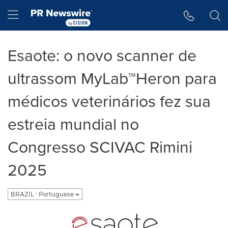
Declaração de Acessibilidade
Saltar a Navegação
Hamburger menu
Esaote: o novo scanner de
ultrassom MyLab™Heron para
médicos veterinários fez sua
estreia mundial no
Congresso SCIVAC Rimini
2025
BRAZIL - Portuguese