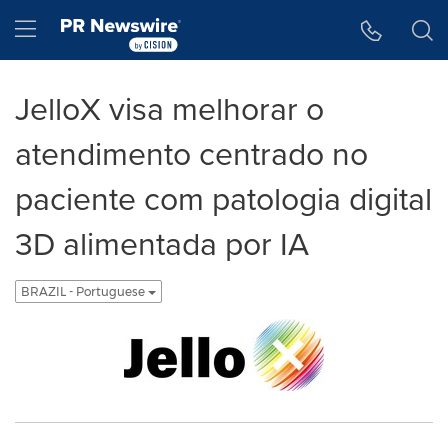
Declaração de Acessibilidade
Saltar a Navegação
Hamburger menu
JelloX visa melhorar o
atendimento centrado no
paciente com patologia digital
3D alimentada por IA
BRAZIL - Portuguese