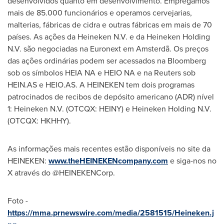
desenvolvidos quanto em desenvolvimento. Empregamos
mais de 85.000 funcionários e operamos cervejarias,
malterias, fábricas de cidra e outras fábricas em mais de 70
países. As ações da Heineken N.V. e da
Heineken Holding
N.V
. são negociadas na Euronext em Amsterdã. Os preços
das ações ordinárias podem ser acessados na Bloomberg
sob os símbolos
HEIA NA
e HEIO NA e na Reuters sob
HEIN.AS e HEIO.AS. A HEINEKEN tem dois programas
patrocinados de recibos de depósito americano (ADR) nível
1: Heineken N.V. (OTCQX: HEINY) e
Heineken Holding N.V
.
(OTCQX: HKHHY).
As informações mais recentes estão disponíveis no site da
HEINEKEN:
www.theHEINEKENcompany.com
e siga-nos no
X através do @HEINEKENCorp.
Foto -
https://mma.prnewswire.com/media/2581515/Heineken.j