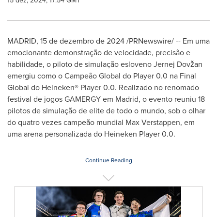
15 dez, 2024, 17:54 GMT
MADRID
,
15 de dezembro de 2024
/PRNewswire/ --
Em uma
emocionante demonstração de velocidade, precisão e
habilidade, o piloto de simulação esloveno
Jernej Dovžan
emergiu como o Campeão Global do
Player
0.0 na Final
Global do
Heineken
®
Player
0.0. Realizado no renomado
festival de jogos
GAMERGY
em
Madrid
, o evento reuniu 18
pilotos de simulação de elite de todo o mundo, sob o olhar
do quatro vezes campeão mundial Max
Verstappen
, em
uma arena personalizada do
Heineken Player
0.0.
Continue Reading