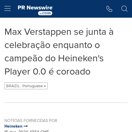
Declaração de Acessibilidade
Saltar a Navegação
Hamburger menu
Max Verstappen se junta à
celebração enquanto o
campeão do Heineken's
Player 0.0 é coroado
BRAZIL - Portuguese
NOTÍCIAS FORNECIDAS POR
Heineken