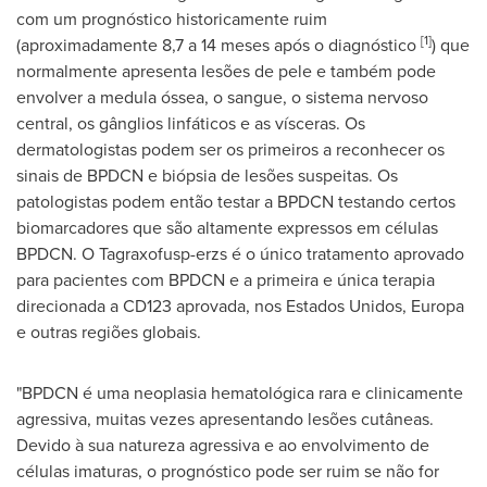
com um prognóstico historicamente ruim
[1]
(aproximadamente 8,7 a 14 meses após o diagnóstico
) que
normalmente apresenta lesões de pele e também pode
envolver a medula óssea, o sangue, o sistema nervoso
central, os gânglios linfáticos e as vísceras. Os
dermatologistas podem ser os primeiros a reconhecer os
sinais de BPDCN e biópsia de lesões suspeitas. Os
patologistas podem então testar a BPDCN testando certos
biomarcadores que são altamente expressos em células
BPDCN. O Tagraxofusp-erzs é o único tratamento aprovado
para pacientes com BPDCN e a primeira e única terapia
direcionada a CD123 aprovada, nos Estados Unidos, Europa
e outras regiões globais.
"BPDCN é uma neoplasia hematológica rara e clinicamente
agressiva, muitas vezes apresentando lesões cutâneas.
Devido à sua natureza agressiva e ao envolvimento de
células imaturas, o prognóstico pode ser ruim se não for