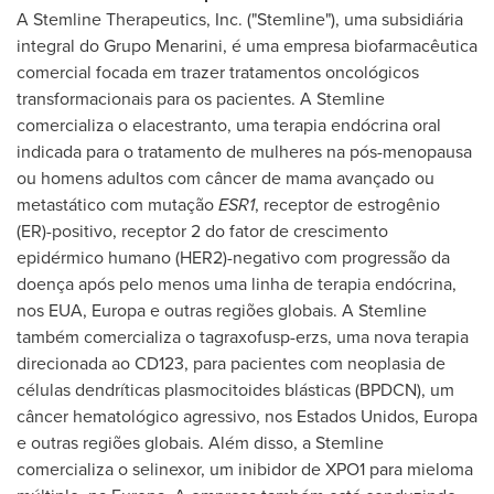
A Stemline Therapeutics, Inc. ("Stemline"), uma subsidiária
integral do Grupo Menarini, é uma empresa biofarmacêutica
comercial focada em trazer tratamentos oncológicos
transformacionais para os pacientes. A Stemline
comercializa o elacestranto, uma terapia endócrina oral
indicada para o tratamento de mulheres na pós-menopausa
ou homens adultos com câncer de mama avançado ou
metastático com mutação
ESR1
, receptor de estrogênio
(ER)-positivo, receptor 2 do fator de crescimento
epidérmico humano (HER2)-negativo com progressão da
doença após pelo menos uma linha de terapia endócrina,
nos EUA, Europa e outras regiões globais. A Stemline
também comercializa o tagraxofusp-erzs, uma nova terapia
direcionada ao CD123, para pacientes com neoplasia de
células dendríticas plasmocitoides blásticas (BPDCN), um
câncer hematológico agressivo, nos Estados Unidos, Europa
e outras regiões globais. Além disso, a Stemline
comercializa o selinexor, um inibidor de XPO1 para mieloma