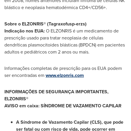
em 2008; nomes anteriores incluíam linfoma de células NK
blástico e neoplasia hematodérmica CD4+/CD56+.
Sobre o ELZONRIS® (Tagraxofusp-erzs)
Indicação nos EUA:
O ELZONRIS é um medicamento de
prescrição usado para tratar neoplasia de células
dendríticas plasmocitoides blásticas (BPDCN) em pacientes
adultos e pediátricos com 2 anos ou mais.
Informações completas de prescrição para os EUA podem
ser encontradas em
www.elzonris.com
INFORMAÇÕES DE SEGURANÇA IMPORTANTES,
ELZONRIS®
AVISO em caixa: SÍNDROME DE VAZAMENTO CAPILAR
A Síndrome de Vazamento Capilar (CLS), que pode
ser fatal ou com risco de vida, pode ocorrer em