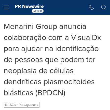
Declaração de Acessibilidade
Saltar a Navegação
Hamburger menu
Menarini Group anuncia
colaboração com a VisualDx
para ajudar na identificação
de pessoas que podem ter
neoplasia de células
dendríticas plasmocitoides
blásticas (BPDCN)
BRAZIL - Portuguese