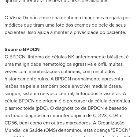
ajudar a interpretar lesões cutâneas desafiadoras."
O VisualDx não armazena nenhuma imagem carregada por
médicos que tiram uma foto dos exames de pele de seus
pacientes. Isso ajuda a manter a privacidade do paciente.
Sobre o BPDCN
O BPDCN, linfoma de células NK anteriormente blástico, é
uma malignidade hematológica agressiva e órfã, muitas
vezes com manifestações cutâneas, com resultados
historicamente ruins. A BPDCN normalmente apresenta
lesões na pele e também pode envolver medula óssea,
sangue, sistema nervoso central, linfonodos e vísceras. A
célula BPDCN de origem é o precursor da célula dendrítica
plasmocitoide (pDC). O diagnóstico de BPDCN é baseado
na tríade diagnóstica imunofenotípica de CD123, CD4 e
CD56, bem como em outros marcadores. A Organização
Mundial da Saúde (OMS) denominou esta doença "BPDCN"