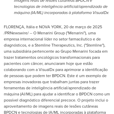
imagens reais de lesões cutâneas BPDCN e
tecnologias de inteligência artificial/aprendizado de
máquina (IA/ML) incorporadas à plataforma VisualDx
FLORENÇA, Itália e NOVA YORK
,
20 de março de 2025
/PRNewswire/ -- O Menarini Group ("Menarini"), uma
empresa internacional líder no setor farmacêutico e de
diagnósticos, e a Stemline Therapeutics, Inc. ("Stemline"),
uma subsidiária pertencente ao Grupo Menarini focada em
trazer tratamentos oncológicos transformacionais para
pacientes com câncer, anunciaram hoje que estão
colaborando com a VisualDx para aprimorar a identificação
de pessoas que podem ter BPDCN. Este é um exemplo de
empresas inovadoras que trabalham juntas para trazer
ferramentas de inteligência artificial/aprendizado de
máquina (AI/ML) para ajudar a identificar o BPDCN como um
possível diagnóstico diferencial precoce. O projeto inclui o
aproveitamento de imagens reais de lesões cutâneas
BPDCN e tecnologias de IA/ML incorporadas à plataforma