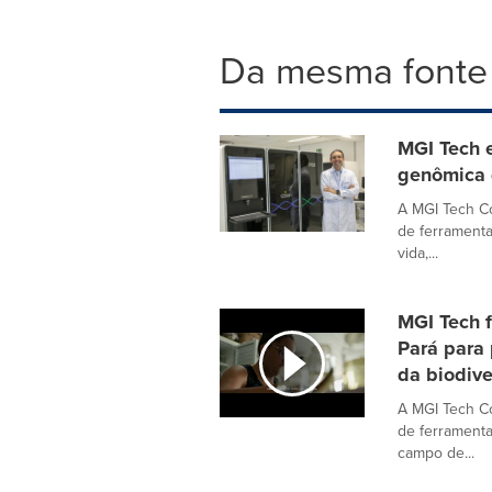
Da mesma fonte
MGI Tech 
genômica d
A MGI Tech Co
de ferrament
vida,...
MGI Tech f
Pará para
da biodiv
A MGI Tech Co
de ferramenta
campo de...