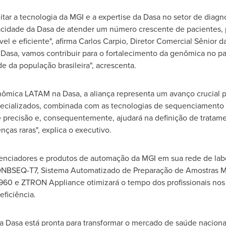
ar a tecnologia da MGI e a expertise da Dasa no setor de diagn
acidade da
Dasa de
atender um número crescente de pacientes, 
el e eficiente", afirma
Carlos Carpio
, Diretor Comercial Sênior d
a Dasa, vamos contribuir para o fortalecimento da genômica no p
 da população brasileira", acrescenta.
nômica LATAM na Dasa, a aliança representa um avanço crucial pa
pecializados, combinada com as tecnologias de sequenciamento d
e precisão e, consequentemente, ajudará na definição de tratame
as raras", explica o executivo.
iadores e produtos de automação da MGI em sua rede de labor
DNBSEQ-T7, Sistema Automatizado de Preparação de Amostras M
960 e ZTRON Appliance otimizará o tempo dos profissionais no
ficiência.
 a Dasa está pronta para transformar o mercado de saúde naciona