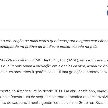
a a realização de mais testes genéticos para diagnosticar cânce
avançando na prática da medicina personalizada no país
24
/PRNewswire/ -- A MGI Tech Co., Ltd. ("MGI"), uma empresa c
is que impulsionam a inovação em ciências da vida, acaba de di
cientes brasileiros à genômica de última geração e promover ava
esente na América Latina desde 2019. Em abril deste ano, inaug
ecer a infraestrutura de sequenciamento genômico e o desenvolvi
jeto de sequenciamento genômico nacional, o Genomas Brasil.