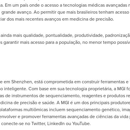
 Em um país onde o acesso a tecnologias médicas avançadas mui
m grande avanço. Ao permitir que mais brasileiros tenham acess
iar dos mais recentes avanços em medicina de precisão.
inda mais qualidade, pontualidade, produtividade, padronização
garantir mais acesso para a população, no menor tempo possíve
ede em
Shenzhen
, está comprometida em construir ferramentas e t
ão inteligente. Com base em sua tecnologia proprietária, a MGI 
s de instrumentos de sequenciamento, reagentes e produtos rel
medicina de precisão e saúde. A MGI é um dos principais produto
as plataformas multiômicas incluem sequenciamento genético, i
senvolver e promover ferramentas avançadas de ciências da vida 
u conecte-se no Twitter, LinkedIn ou YouTube.