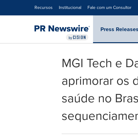
Declaração de Acessibilidade
Saltar a Navegação
Recursos
Institucional
Fale com um Consultor
Press Release
MGI Tech e Da
aprimorar os 
saúde no Bras
sequenciamen