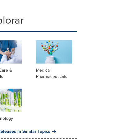
lorar
Care &
Medical
ls
Pharmaceuticals
hnology
eleases in Similar Topics