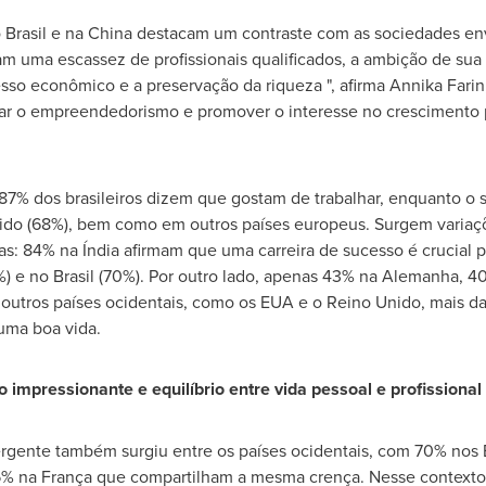
 Brasil e na
China
destacam um contraste com as sociedades en
 uma escassez de profissionais qualificados, a ambição de sua f
esso econômico e a preservação da riqueza ", afirma
Annika Farin
ar o empreendedorismo e promover o interesse no crescimento p
87% dos brasileiros dizem que gostam de trabalhar, enquanto 
ido (68%), bem como em outros países europeus. Surgem variaçõ
ras: 84% na Índia afirmam que uma carreira de sucesso é crucial 
%) e no Brasil (70%). Por outro lado, apenas 43% na Alemanha, 4
outros países ocidentais, como os EUA e o Reino Unido, mais d
 uma boa vida.
o impressionante e equilíbrio entre vida pessoal e profissional
vergente também surgiu entre os países ocidentais, com 70% nos 
% na França que compartilham a mesma crença. Nesse contexto,