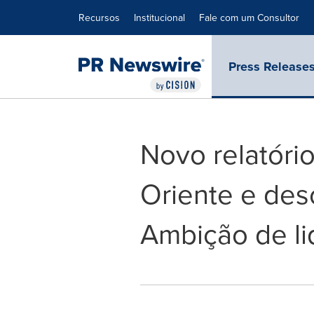
Declaração de Acessibilidade
Saltar a Navegação
Recursos
Institucional
Fale com um Consultor
Press Release
Novo relatóri
Oriente e des
Ambição de li