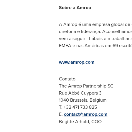
Sobre a Amrop
A Amrop é uma empresa global de co
diretoria e liderança. Aconselhamos
vem a seguir - hábeis em trabalhar
EMEA e nas Américas em 69 escritó
www.amrop.com
Contato:
The Amrop Partnership SC
Rue Abbé Cuypers 3
1040
Brussels, Belgium
T. +32 471 733 825
E.
contact@amrop.com
Brigitte Arhold, COO