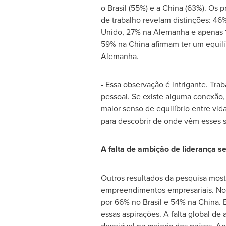
o Brasil (55%) e a
China
(63%). Os pr
de trabalho revelam distinções: 46
Unido, 27% na Alemanha e apenas 1
59% na
China
afirmam ter um equilí
Alemanha.
- Essa observação é intrigante. Tr
pessoal. Se existe alguma conexão, 
maior senso de equilíbrio entre vi
para descobrir de onde vêm esses s
A falta de ambição de liderança se
Outros resultados da pesquisa most
empreendimentos empresariais. Not
por 66% no Brasil e 54% na
China
. 
essas aspirações. A falta global de