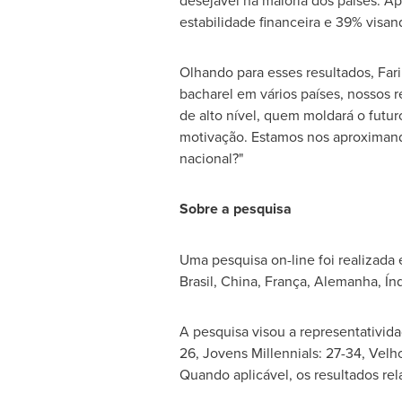
desejável na maioria dos países. A
estabilidade financeira e 39% visan
Olhando para esses resultados, Far
bacharel em vários países, nossos r
de alto nível, quem moldará o fut
motivação. Estamos nos aproximand
nacional?"
Sobre a pesquisa
Uma pesquisa on-line foi realizada 
Brasil,
China
, França, Alemanha, Ín
A pesquisa visou a representativid
26, Jovens Millennials: 27-34, Vel
Quando aplicável, os resultados re