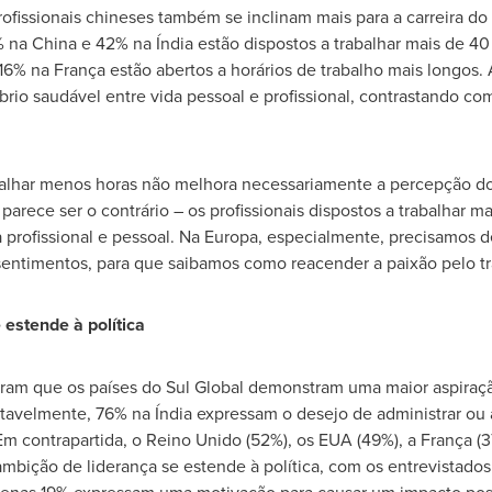
ofissionais chineses também se inclinam mais para a carreira do 
% na
China
e 42% na Índia estão dispostos a trabalhar mais de 4
6% na França estão abertos a horários de trabalho mais longos
brio saudável entre vida pessoal e profissional, contrastando c
abalhar menos horas não melhora necessariamente a percepção do 
parece ser o contrário – os profissionais dispostos a trabalhar
da profissional e pessoal. Na Europa, especialmente, precisamo
entimentos, para que saibamos como reacender a paixão pelo trab
 estende à política
ram que os países do Sul Global demonstram uma maior aspiraçã
avelmente, 76% na Índia expressam o desejo de administrar ou 
Em contrapartida, o Reino Unido (52%), os EUA (49%), a França
 ambição de liderança se estende à política, com os entrevistado