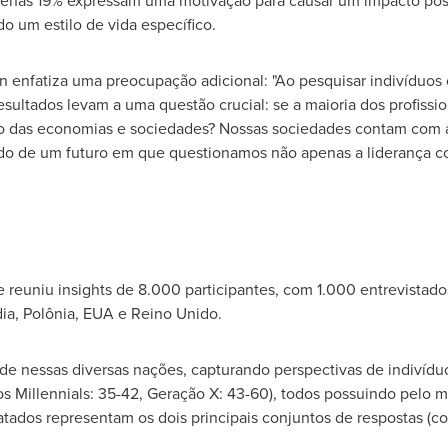
penas 19% expressam uma motivação para causar um impacto posi
do um estilo de vida específico.
in enfatiza uma preocupação adicional: "Ao pesquisar indivídu
esultados levam a uma questão crucial: se a maioria dos profiss
uro das economias e sociedades? Nossas sociedades contam com 
o de um futuro em que questionamos não apenas a liderança co
e reuniu insights de 8.000 participantes, com 1.000 entrevistad
dia, Polônia, EUA e Reino Unido.
ade nessas diversas nações, capturando perspectivas de indivídu
hos Millennials: 35-42, Geração X: 43-60), todos possuindo pelo
latados representam os dois principais conjuntos de respostas (