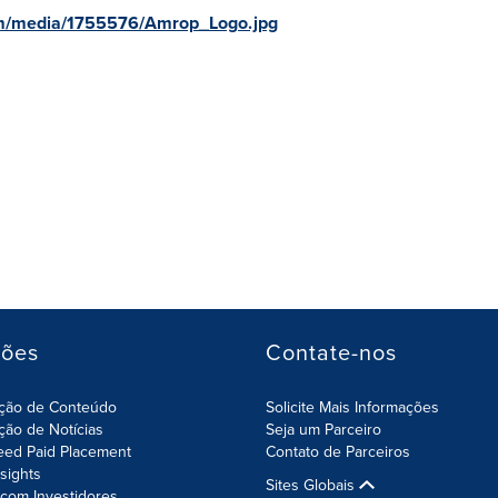
om/media/1755576/Amrop_Logo.jpg
ções
Contate-nos
ição de Conteúdo
Solicite Mais Informações
ição de Notícias
Seja um Parceiro
eed Paid Placement
Contato de Parceiros
nsights
Sites Globais
com Investidores