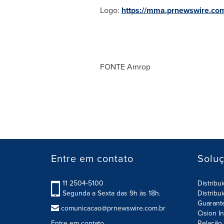
Logo:
https://mma.prnewswire.c
FONTE Amrop
Entre em contato
Solu
11 2504-5100
Distribu
Segunda a Sexta das 9h às 18h.
Distribu
Guarant
comunicacao@prnewswire.com.br
Cision I
Entre em contato
Relação 