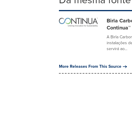
Birla Car
Continua™ 
A Birla Carb
instalações d
servirá ao...
More Releases From This Source