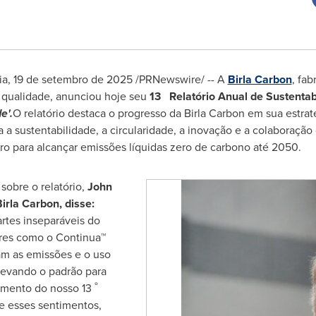
ia
,
19 de setembro de 2025
/PRNewswire/ -- A
Birla Carbon
, fab
a qualidade, anunciou hoje seu
13 Relatório Anual de Sustenta
e'.
O relatório destaca o progresso da
Birla Carbon
em sua estraté
za a sustentabilidade, a circularidade, a inovação e a colaboraçã
o para alcançar emissões líquidas zero de carbono até 2050.
obre o relatório,
John
Birla Carbon
, disse:
rtes inseparáveis do
ares como o Continua™
iam as emissões e o uso
evando o padrão para
º
amento do nosso 13
te esses sentimentos,