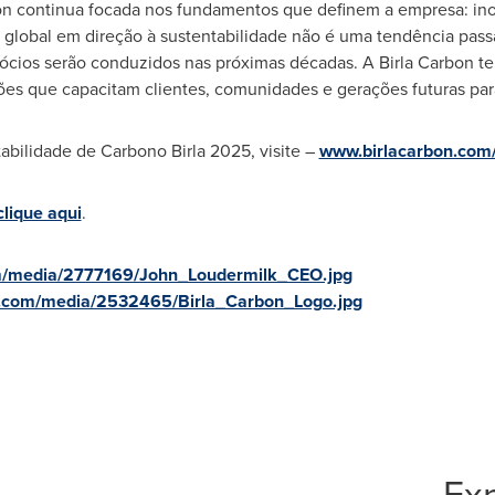
on
continua focada nos fundamentos que definem a empresa: ino
global em direção à sustentabilidade não é uma tendência pass
ócios serão conduzidos nas próximas décadas. A
Birla Carbon
te
ções que capacitam clientes, comunidades e gerações futuras pa
tabilidade de Carbono Birla 2025, visite –
www.birlacarbon.com/s
clique aqui
.
m/media/2777169/John_Loudermilk_CEO.jpg
e.com/media/2532465/Birla_Carbon_Logo.jpg
Exp