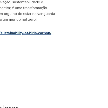
vação, sustentabilidade e
ageira; é uma transformação
m orgulho de estar na vanguarda
ra um mundo net zero.
ustainability-at-birla-carbon/
lorar