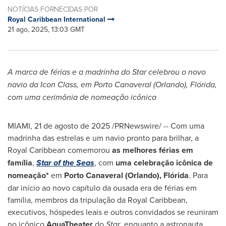
NOTÍCIAS FORNECIDAS POR
Royal Caribbean International
21 ago, 2025, 13:03 GMT
A marca de férias e a madrinha do Star celebrou o novo
navio da Icon Class, em Porto Canaveral (
Orlando
), Flórida,
com uma cerimônia de nomeação icônica
MIAMI
,
21 de agosto de 2025
/PRNewswire/ -- Com uma
madrinha das estrelas e um navio pronto para brilhar, a
Royal Caribbean comemorou
as melhores férias em
família
,
Star of the Seas
, com
uma
celebração icônica de
nomeação*
em
Porto Canaveral (
Orlando
), Flórida
. Para
dar início ao novo capítulo da ousada era de férias em
família, membros da tripulação da Royal Caribbean,
executivos, hóspedes leais e outros convidados se reuniram
no icônico
AquaTheater
do
Star
, enquanto a astronauta