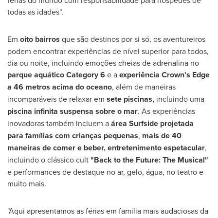
férias do mundo com responsabilidade para hóspedes de
todas as idades".
Em
oito
bairros
que são destinos por si só, os aventureiros
podem encontrar experiências de nível superior para todos,
dia ou noite, incluindo emoções cheias de adrenalina no
parque
aquático Category 6
e a
experiência
Crown's Edge
a 46 metros acima do oceano
, além de maneiras
incomparáveis de relaxar em
sete
piscinas,
incluindo uma
piscina infinita suspensa sobre o mar
. As experiências
inovadoras também incluem a
área
Surfside
projetada
para famílias com crianças pequenas
,
mais
de 40
maneiras de comer e beber, entretenimento espetacular
,
incluindo o clássico cult
"Back to the Future: The Musical"
e performances de destaque no ar, gelo, água, no teatro e
muito mais.
"Aqui apresentamos as férias em família mais audaciosas da