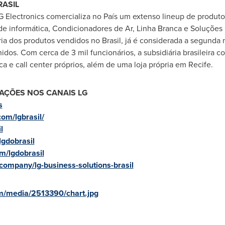
RASIL
G Electronics comercializa no País um extenso lineup de produto
e informática, Condicionadores de Ar, Linha Branca e Soluções
ia dos produtos vendidos no Brasil, já é considerada a segunda 
idos. Com cerca de 3 mil funcionários, a subsidiária brasileira 
a e call center próprios, além de uma loja própria em Recife.
AÇÕES NOS CANAIS LG
s
om/lgbrasil/
l
lgdobrasil
m/lgdobrasil
company/lg-business-solutions-brasil
m/media/2513390/chart.jpg