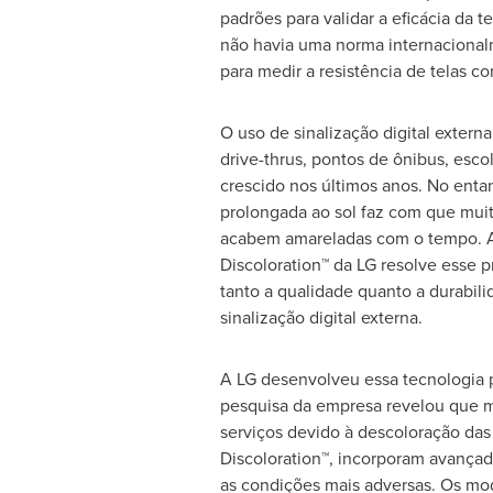
padrões para validar a eficácia da t
não havia uma norma internaciona
para medir a resistência de telas c
O uso de sinalização digital exter
drive-thrus, pontos de ônibus, esco
crescido nos últimos anos. No enta
prolongada ao sol faz com que muit
acabem amareladas com o tempo. A
Discoloration™ da LG resolve esse
tanto a qualidade quanto a durabil
sinalização digital externa.
A LG desenvolveu essa tecnologia p
pesquisa da empresa revelou que mu
serviços devido à descoloração das 
Discoloration™, incorporam avançad
as condições mais adversas. Os mode