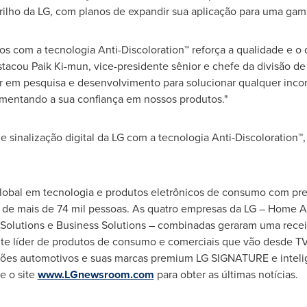
 brilho da LG, com planos de expandir sua aplicação para uma gam
tos com a tecnologia Anti-Discoloration™ reforça a qualidade e 
estacou
Paik Ki
-mun, vice-presidente sênior e chefe da divisão de
ir em pesquisa e desenvolvimento para solucionar qualquer inco
umentando a sua confiança em nossos produtos."
e sinalização digital da LG com a tecnologia Anti-Discoloration™
global em tecnologia e produtos eletrônicos de consumo com pr
l de mais de 74 mil pessoas. As quatro empresas da LG – Home A
olutions e Business Solutions – combinadas geraram uma receit
e líder de produtos de consumo e comerciais que vão desde TVs
ções automotivos e suas marcas premium LG SIGNATURE e intel
e o site
www.LGnewsroom.com
para obter as últimas notícias.