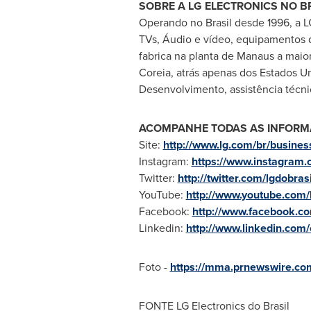
SOBRE A LG ELECTRONICS
NO B
Operando no Brasil desde 1996, a L
TVs, Áudio e vídeo, equipamentos d
fabrica na planta de Manaus a maior
Coreia, atrás apenas dos Estados Un
Desenvolvimento, assistência técnic
ACOMPANHE TODAS AS INFORM
Site:
http://www.lg.com/br/busines
Instagram:
https://www.instagram.c
Twitter:
http://twitter.com/lgdobrasi
YouTube:
http://www.youtube.com/
Facebook:
http://www.facebook.co
Linkedin:
http://www.linkedin.com/
Foto -
https://mma.prnewswire.co
FONTE LG Electronics do Brasil