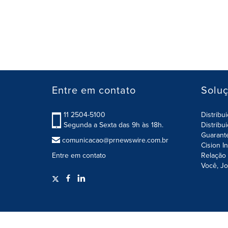
Entre em contato
Solu
11 2504-5100
Distribu
Segunda a Sexta das 9h às 18h.
Distribu
Guarant
comunicacao@prnewswire.com.br
Cision I
Entre em contato
Relação 
Você, Jo
Termos de Uso
Política de Privacidade / Segurança 