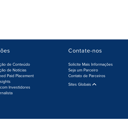
ções
Contate-nos
ição de Conteúdo
Solicite Mais Informações
ição de Notícias
Seja um Parceiro
eed Paid Placement
Contato de Parceiros
nsights
Sites Globais
com Investidores
rnalista
da Informação
Configurações de Cookies
Sitemap