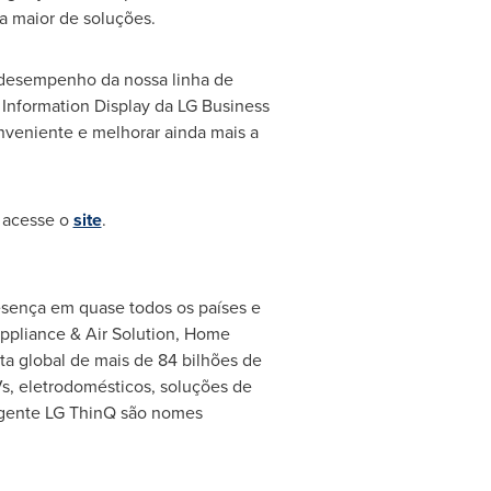
a maior de soluções.
o desempenho da nossa linha de
 Information Display da LG Business
nveniente e melhorar ainda mais a
, acesse o
site
.
esença em quase todos os países e
ppliance & Air Solution, Home
a global de mais de 84 bilhões de
, eletrodomésticos, soluções de
igente LG ThinQ são nomes