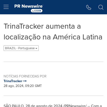
Declaração de Acessibilidade
Saltar a Navegação
Hamburger menu
TrinaTracker aumenta a
localização na América Latina
BRAZIL - Portuguese
NOTÍCIAS FORNECIDAS POR
TrinaTracker
28 ago, 2024, 09:20 GMT
SÃO PAULO
,
28 de agosto de 2024
/PRNewswire/ -- Com a