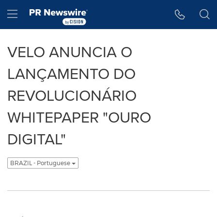
Declaração de Acessibilidade
Saltar a Navegação
Hamburger menu
VELO ANUNCIA O
LANÇAMENTO DO
REVOLUCIONÁRIO
WHITEPAPER "OURO
DIGITAL"
BRAZIL - Portuguese