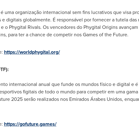
 uma organização internacional sem fins lucrativos que visa pro
e digitais globalmente. É responsável por fornecer a tutela das
ns e o Phygital Rivals. Os vencedores do Phygital Origins avançam
ins, para ter a chance de competir nos Games of the Future.
e:
https://worldphygital.org/
TF):
o internacional anual que funde os mundos físico e digital e é o
esportivos figitais de todo o mundo para competir em uma gama 
 Future 2025 serão realizados nos Emirados Árabes Unidos, enqu
e:
https://gofuture.games/