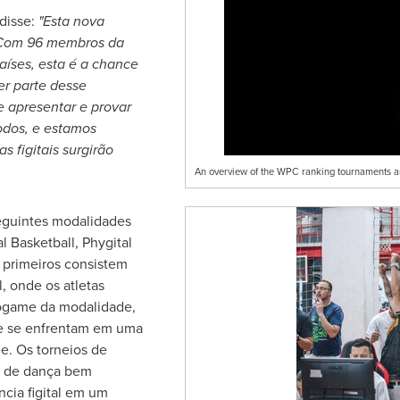
 disse:
"Esta nova
 Com 96 membros da
íses, esta é a chance
er parte desse
 apresentar e provar
todos, e estamos
s figitais surgirão
An overview of the WPC ranking tournaments a
eguintes modalidades
al Basketball, Phygital
s primeiros consistem
, onde os atletas
game da modalidade,
de se enfrentam em uma
e. Os torneios de
s de dança bem
cia figital em um