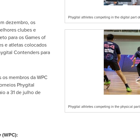
Phygital athletes competing in the digital part 
em dezembro, os
melhores clubes e
reto para os Games of
s e atletas colocados
Phygital Contenders para
dos os membros da WPC
orneios Phygital
aio a 31 de julho de
Phygital athletes competing in the physical part
y (WPC):