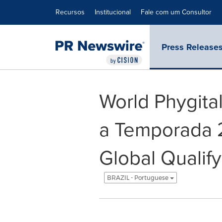
Declaração de Acessibilidade
Saltar a Navegação
Recursos
Institucional
Fale com um Consultor
Press Release
World Phygita
a Temporada
Global Qualif
BRAZIL - Portuguese