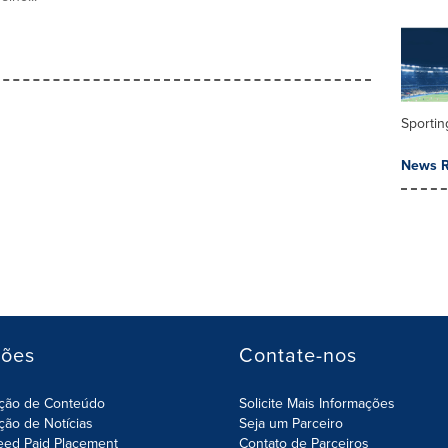
Sportin
News R
ções
Contate-nos
ição de Conteúdo
Solicite Mais Informações
ição de Notícias
Seja um Parceiro
eed Paid Placement
Contato de Parceiros