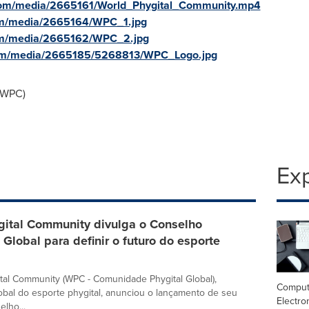
com/media/2665161/World_Phygital_Community.mp4
om/media/2665164/WPC_1.jpg
om/media/2665162/WPC_2.jpg
com/media/2665185/5268813/WPC_Logo.jpg
(WPC)
Exp
gital Community divulga o Conselho
 Global para definir o futuro do esporte
tal Community (WPC - Comunidade Phygital Global),
Comput
obal do esporte phygital, anunciou o lançamento de seu
Electro
elho...