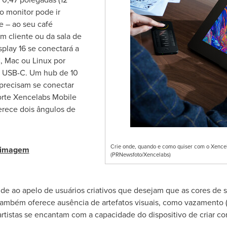
 o monitor pode ir
e – ao seu café
m cliente ou da sala de
play 16 se conectará a
, Mac ou Linux por
 USB-C. Um hub de 10
 precisam se conectar
orte Xencelabs Mobile
oferece dois ângulos de
Crie onde, quando e como quiser com o Xencela
e imagem
(PRNewsfoto/Xencelabs)
e ao apelo de usuários criativos que desejam que as cores de 
D também oferece ausência de artefatos visuais, como vazamento
 artistas se encantam com a capacidade do dispositivo de criar c