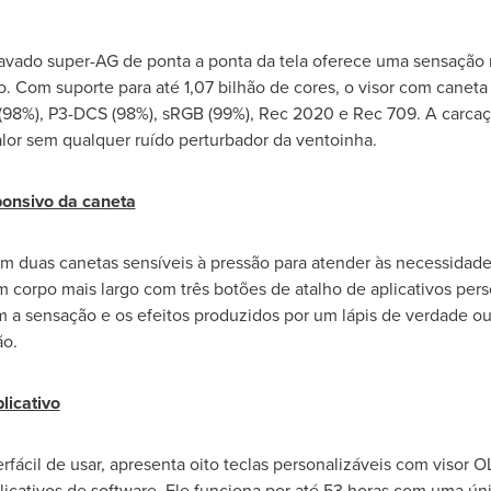
ravado super-
AG de
ponta a ponta da tela oferece uma sensação 
. Com suporte para até 1,07 bilhão de cores, o visor com caneta
(98%), P3-DCS (98%), sRGB (99%), Rec 2020 e Rec 709. A carcaça 
alor sem qualquer ruído perturbador da ventoinha.
ponsivo da caneta
 duas canetas sensíveis à pressão para atender às necessidade
m corpo mais largo com três botões de atalho de aplicativos perso
 a sensação e os efeitos produzidos por um lápis de verdade o
ão.
licativo
rfácil de usar, apresenta oito teclas personalizáveis com visor
plicativos de software. Ele funciona por até 53 horas com uma ún