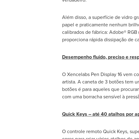
Além disso, a superfície de vidro g
papel e praticamente nenhum brilho
calibrados de fábrica: Adobe® RGB 
proporciona rápida dissipação de c
Desempenho fluido, preciso e res
O Xencelabs Pen Display 16 vem com
artista. A caneta de 3 botões tem u
botões é para aqueles que procuram
com uma borracha sensível à press
Quick Keys – até 40 atalhos por ap
O controle remoto Quick Keys, supe
cores para criar vários atalhos de a