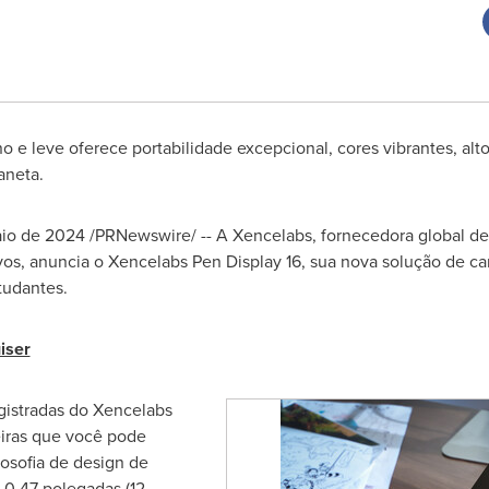
o e leve oferece portabilidade excepcional, cores vibrantes, alto
aneta.
io de 2024
/PRNewswire/ -- A Xencelabs, fornecedora global de
ivos, anuncia o Xencelabs Pen Display 16, sua nova solução de can
tudantes.
iser
egistradas do Xencelabs
iras que você pode
losofia de design de
0,47 polegadas (12