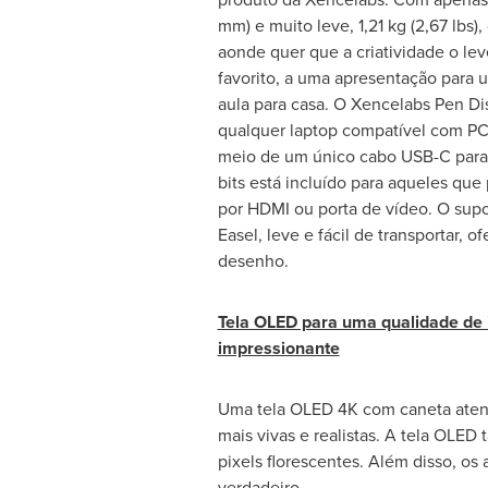
mm) e muito leve, 1,21 kg (2,67 lbs),
aonde quer que a criatividade o lev
favorito, a uma apresentação para u
aula para casa. O Xencelabs Pen Dis
qualquer laptop compatível com PC
meio de um único cabo USB-C para
bits está incluído para aqueles que
por HDMI ou porta de vídeo. O sup
Easel, leve e fácil de transportar, 
desenho.
Tela OLED para uma qualidade d
impressionante
Uma tela OLED
4K
com caneta atend
mais vivas e realistas. A tela OLE
pixels florescentes. Além disso, os
verdadeiro.