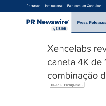
Declaração de Acessibilidade
Saltar a Navegação
Recursos
Institucional
Fale com um Consultor
Press Release
Xencelabs rev
caneta 4K de 
combinação de
BRAZIL - Portuguese