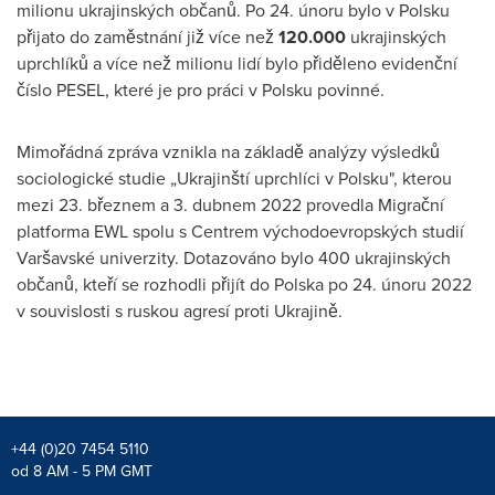
milionu ukrajinských občanů. Po 24. únoru bylo v Polsku
přijato do zaměstnání již více než
120.000
ukrajinských
uprchlíků a více než milionu lidí bylo přiděleno evidenční
číslo PESEL, které je pro práci v Polsku povinné.
Mimořádná zpráva vznikla na základě analýzy výsledků
sociologické studie „Ukrajinští uprchlíci v Polsku", kterou
mezi 23. březnem a 3. dubnem 2022 provedla Migrační
platforma EWL spolu s Centrem východoevropských studií
Varšavské univerzity. Dotazováno bylo 400 ukrajinských
občanů, kteří se rozhodli přijít do Polska po 24. únoru 2022
v souvislosti s ruskou agresí proti Ukrajině.
+44 (0)20 7454 5110
od 8 AM - 5 PM GMT