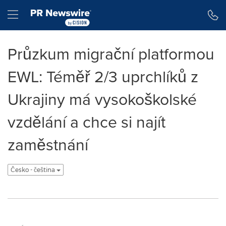
Accessibility Statement
Skip Navigation
Hamburger menu
Průzkum migrační platformou
EWL: Téměř 2/3 uprchlíků z
Ukrajiny má vysokoškolské
vzdělání a chce si najít
zaměstnání
Česko - čeština