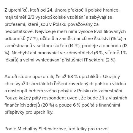
Z uprchlíků, kteří od 24. února překročili polské hranice,
mají téměř 2/3 vysokoškolské vzdělání a zabývají se
profesemi, které jsou v Polsku považovány za
nedostatkové. Nejvíce je mezi nimi vysoce kvalifikovaných
odborníků (17 %), učitelů a zaměstnanců ve školství (15 %) a
zaměstnanců v sektoru služeb (14 %), prodeje a obchodu (13
%). Nechybí ani pracovníci ve zdravotnictví (6 %, včetně 1 %
lékařů) a velmi vyhledávaní příslušníci IT sektoru (2 %).
Autoři studie upozornili, že až 63 % uprchlíků z Ukrajiny
chce využít speciálních řešení zavedených polskou vládou
a nastoupit během svého pobytu v Polsku do zaměstnání.
Pouze každý pátý respondent uvedl, že bude žít z vlastních
finančních zdrojů (20 %) a pouze 6 % počítá s finančními
příspěvky pro uprchlíky.
Podle Michaliny Sielewiczové, ředitelky pro rozvoj