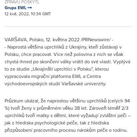
ZPRÁVU POSKYTL
Grupa EWL
12 kvě, 2022, 10:34 GMT
VARŠAVA, Polsko
,
12. května 2022
/PRNewswire/ -
- Naprostá většina uprchlíků z Ukrajiny, kteří zůstávají v
Polsku, chce pracovat. Více než polovina z nich se však
chystá ihned po skončení války vrátit do své vlasti. Vyplývá
to ze studie „Ukrajinští uprchlíci v Polsku", kterou
vypracovala migrační platforma EWL a Centra
východoevropských studií Varšavské univerzity.
Průzkum ukázal, že naprostou většinu uprchlíků (celých 94
%) tvoří ženy v průměrném věku 38 let. Zároveň téměř 2/3
uprchlíků tvoří matky s dětmi, které vyžadují zvláštní péči –
jak z hlediska psychologické péče, tak z hlediska
přizpůsobení pracovního procesu nárokům péče o rodinu.