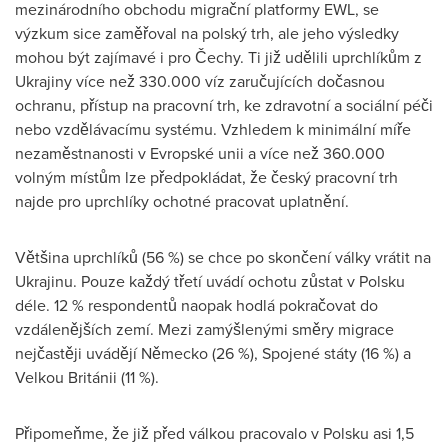
mezinárodního obchodu migrační platformy EWL, se
výzkum sice zaměřoval na polský trh, ale jeho výsledky
mohou být zajímavé i pro Čechy. Ti již udělili uprchlíkům z
Ukrajiny více než 330.000 víz zaručujících dočasnou
ochranu, přístup na pracovní trh, ke zdravotní a sociální péči
nebo vzdělávacímu systému. Vzhledem k minimální míře
nezaměstnanosti v Evropské unii a více než 360.000
volným místům lze předpokládat, že český pracovní trh
najde pro uprchlíky ochotné pracovat uplatnění.
Většina uprchlíků (56 %) se chce po skončení války vrátit na
Ukrajinu. Pouze každý třetí uvádí ochotu zůstat v Polsku
déle. 12 % respondentů naopak hodlá pokračovat do
vzdálenějších zemí. Mezi zamýšlenými směry migrace
nejčastěji uvádějí Německo (26 %), Spojené státy (16 %) a
Velkou Británii (11 %).
Připomeňme, že již před válkou pracovalo v Polsku asi 1,5