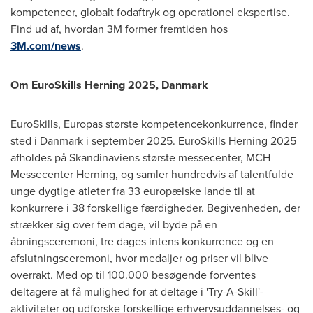
kompetencer, globalt fodaftryk og operationel ekspertise.
Find ud af, hvordan
3M
former fremtiden hos
3M
.com/news
.
Om EuroSkills Herning 2025, Danmark
EuroSkills, Europas største kompetencekonkurrence, finder
sted i Danmark i
september 2025
. EuroSkills Herning 2025
afholdes på Skandinaviens største messecenter, MCH
Messecenter Herning, og samler hundredvis af talentfulde
unge dygtige atleter fra 33 europæiske lande til at
konkurrere i 38 forskellige færdigheder. Begivenheden, der
strækker sig over fem dage, vil byde på en
åbningsceremoni, tre dages intens konkurrence og en
afslutningsceremoni, hvor medaljer og priser vil blive
overrakt. Med op til 100.000 besøgende forventes
deltagere at få mulighed for at deltage i 'Try-A-Skill'-
aktiviteter og udforske forskellige erhvervsuddannelses- og