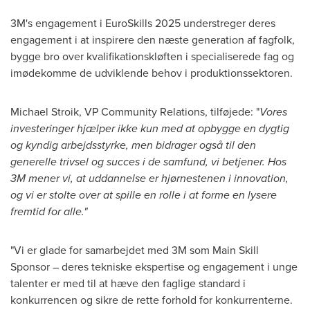
3M's engagement i EuroSkills 2025 understreger deres
engagement i at inspirere den næste generation af fagfolk,
bygge bro over kvalifikationskløften i specialiserede fag og
imødekomme de udviklende behov i produktionssektoren.
Michael Stroik
, VP Community Relations, tilføjede: "
Vores
investeringer hjælper ikke kun med at opbygge en dygtig
og kyndig arbejdsstyrke, men bidrager også til den
generelle trivsel og succes i de samfund, vi betjener. Hos
3M
mener vi, at uddannelse er hjørnestenen i innovation,
og vi er stolte over at spille en rolle i at forme en lysere
fremtid for alle."
"Vi er glade for samarbejdet med
3M
som Main Skill
Sponsor – deres tekniske ekspertise og engagement i unge
talenter er med til at hæve den faglige standard i
konkurrencen og sikre de rette forhold for konkurrenterne.