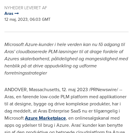
NYHEDER LEVERET AF
Aras
12 maj, 2023, 06:03 GMT
Microsoft Azure-kunder i hele verden kan nu få adgang til
Aras' cloudbaserede PLM-løsninger til at drage fordele af
Azures skalerbarherd, pålidelighed og mangesidighed med
henblik på at drive appudvikling og udforme
forretningsstrategier
ANDOVER, Massachusetts
,
12. maj 2023
/PRNewswire/ --
Aras, en førende low-code PLM platform med applikationer
til at designe, bygge og drive komplekse produkter, har i
dag meddelt, at Aras Enterprise SaaS nu er tilgængelig i
Microsoft
Azure Marketplace
, en onlinesalgskanal med
apps og ydelser til brug i Azure. Aras' kunder kan benytte
sig af den produktive og betroede cloudplatform fra Azure