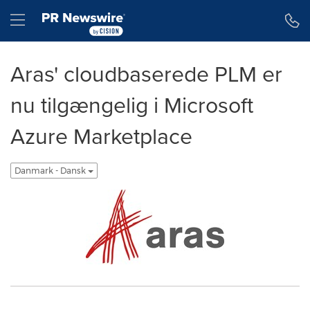
Accessibility Statement
Skip Navigation
Hamburger menu
Aras' cloudbaserede PLM er
nu tilgængelig i Microsoft
Azure Marketplace
Danmark - Dansk