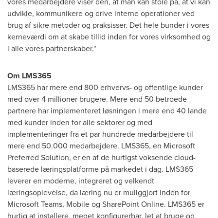
vores medarbejdere viser den, at man kan stole på, at vi kan
udvikle, kommunikere og drive interne operationer ved
brug af sikre metoder og praksisser. Det hele bunder i vores
kerneværdi om at skabe tillid inden for vores virksomhed og
i alle vores partnerskaber."
Om LMS365
LMS365 har mere end 800 erhvervs- og offentlige kunder
med over 4 millioner brugere. Mere end 50 betroede
partnere har implementeret løsningen i mere end 40 lande
med kunder inden for alle sektorer og med
implementeringer fra et par hundrede medarbejdere til
mere end 50.000 medarbejdere. LMS365, en Microsoft
Preferred Solution, er en af de hurtigst voksende cloud-
baserede læringsplatforme på markedet i dag. LMS365
leverer en moderne, integreret og velkendt
læringsoplevelse, da læring nu er muliggjort inden for
Microsoft Teams, Mobile og SharePoint Online. LMS365 er
hurtig at installere, meget konfigurerbar, let at bruge og