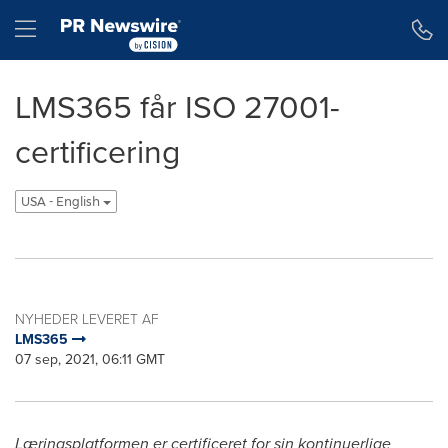
Accessibility Statement
Skip Navigation
Hamburger menu
LMS365 får ISO 27001-
certificering
USA - English
NYHEDER LEVERET AF
LMS365
07 sep, 2021, 06:11 GMT
Læringsplatformen er certificeret for sin kontinuerlige