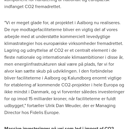
indfanget CO2 fremadrettet.
"Vi er meget glade for, at projektet i Aalborg nu realiseres.
De nye modtagefaciliteterne bliver en vigtig del af vores
arbejde med at understøtte kommercielt levedygtige
klimastrategier hos europæiske virksomheder fremadrettet.
Lagring og udnyttelse af CO2 er et centralt element i de
fleste nationale og internationale klimaambitioner i disse år,
men energiinfrastrukturen skal være på plads, før vi for
alvor kan sætte skub på udviklingen. I den forbindelse
bliver faciliteterne i Aalborg og Kalundborg enormt vigtige
for etablering af kommende CO2-projekter i hele Europa og
ikke mindst i Danmark, og vi forventer således investeringer
for op imod 15 milliarder kroner, når faciliteterne er fuldt
udbygget," fortæller Ulrik Dan Weuder, der er Managing
Director hos
Fidelis Europe
.
Massive investeringer på vej som led i import af CO2