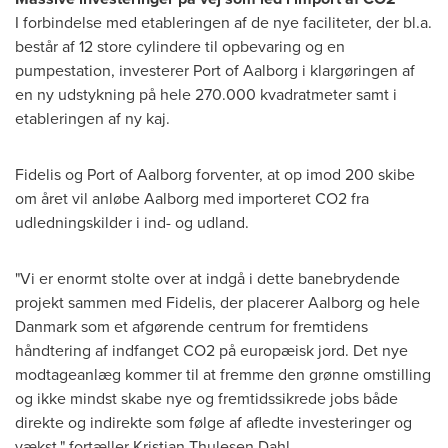
I forbindelse med etableringen af de nye faciliteter, der bl.a.
består af 12 store cylindere til opbevaring og en
pumpestation, investerer Port of Aalborg i klargøringen af
en ny udstykning på hele 270.000 kvadratmeter samt i
etableringen af ny kaj.
Fidelis og Port of Aalborg forventer, at op imod 200 skibe
om året vil anløbe Aalborg med importeret CO2 fra
udledningskilder i ind- og udland.
"Vi er enormt stolte over at indgå i dette banebrydende
projekt sammen med Fidelis, der placerer Aalborg og hele
Danmark som et afgørende centrum for fremtidens
håndtering af indfanget CO2 på europæisk jord. Det nye
modtageanlæg kommer til at fremme den grønne omstilling
og ikke mindst skabe nye og fremtidssikrede jobs både
direkte og indirekte som følge af afledte investeringer og
vækst," fortæller
Kristian Thulesen Dahl
.