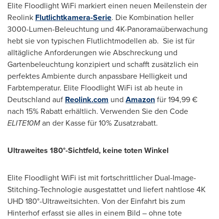
Elite Floodlight WiFi markiert einen neuen Meilenstein der
Reolink
Flutlichtkamera-Serie
. Die Kombination heller
3000-Lumen-Beleuchtung und
4K
-Panoramaüberwachung
hebt sie von typischen Flutlichtmodellen ab. Sie ist für
alltägliche Anforderungen wie Abschreckung und
Gartenbeleuchtung konzipiert und schafft zusätzlich ein
perfektes Ambiente durch anpassbare Helligkeit und
Farbtemperatur. Elite Floodlight WiFi ist ab heute in
Deutschland auf
Reolink.com
und
Amazon
für 194,99 €
nach 15% Rabatt erhältlich. Verwenden Sie den Code
ELITE10M
an der Kasse für 10% Zusatzrabatt.
Ultraweites 180°
-
Sichtfeld, keine toten Winkel
Elite Floodlight WiFi ist mit fortschrittlicher Dual-Image-
Stitching-Technologie ausgestattet und liefert nahtlose 4K
UHD 180°-Ultraweitsichten. Von der Einfahrt bis zum
Hinterhof erfasst sie alles in einem Bild – ohne tote