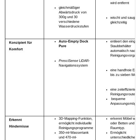
wird entfernt
gleichmäßiger
Abwärtsdruck von
300g und 30
wischt und saugt B
verschiedene
gleichzeitig
Wasserdruckstufen
Auto-Empty Dock
entleert den eingeb
Konzipiert für
Pure
Staubbehälter
Komfort
automatisch nach 
Reinigungsvorgang
PresciSense
LiDAR-
Navigationssystem
eine handfreie Entl
bis zu sieben Woc
eine zeiteffizientere
Reinigungsroute
bequeme
Anpassungsmöglich
3D-Mapping-Funktion,
erkennt Möbel wie 
Erkennt
ermöglicht individuelle
oder Betten und da
Hindernisse
Reinigungsprogramme
Raumtyp.
350-ml-Wassertank
Ermöglicht
und 470-ml-
unterschiedliche