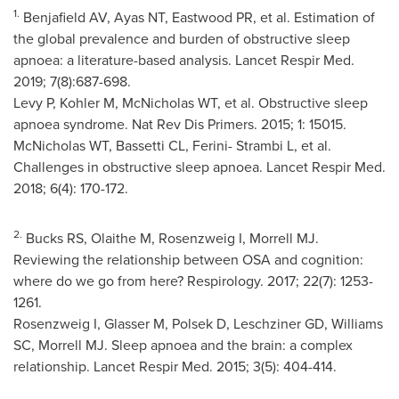
1.
Benjafield AV, Ayas NT, Eastwood PR, et al. Estimation of
the global prevalence and burden of obstructive sleep
apnoea: a literature-based analysis. Lancet Respir Med.
2019; 7(8):687-698.
Levy P, Kohler M, McNicholas WT, et al. Obstructive sleep
apnoea syndrome. Nat Rev Dis Primers. 2015; 1: 15015.
McNicholas WT, Bassetti CL, Ferini- Strambi L, et al.
Challenges in obstructive sleep apnoea. Lancet Respir Med.
2018; 6(4): 170-172.
2.
Bucks RS, Olaithe M, Rosenzweig I, Morrell MJ.
Reviewing the relationship between OSA and cognition:
where do we go from here? Respirology. 2017; 22(7): 1253-
1261.
Rosenzweig I, Glasser M, Polsek D, Leschziner GD,
Williams
SC
, Morrell MJ. Sleep apnoea and the brain: a complex
relationship. Lancet Respir Med. 2015; 3(5): 404-414.