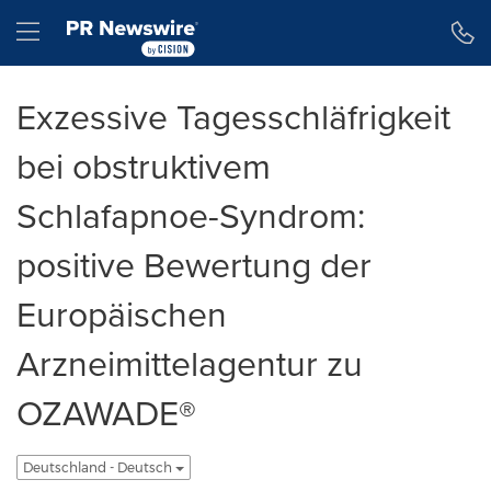
Erklärung zur Barrierefreiheit
Navigation überspringen
Hamburger menu
Exzessive Tagesschläfrigkeit
bei obstruktivem
Schlafapnoe-Syndrom:
positive Bewertung der
Europäischen
Arzneimittelagentur zu
OZAWADE®
Deutschland - Deutsch