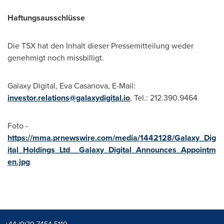
Haftungsausschlüsse
Die TSX hat den Inhalt dieser Pressemitteilung weder
genehmigt noch missbilligt.
Galaxy Digital,
Eva Casanova
, E-Mail:
investor.relations@galaxydigital.io
, Tel.: 212.390.9464
Foto -
https://mma.prnewswire.com/media/1442128/Galaxy_Dig
ital_Holdings_Ltd__Galaxy_Digital_Announces_Appointm
en.jpg