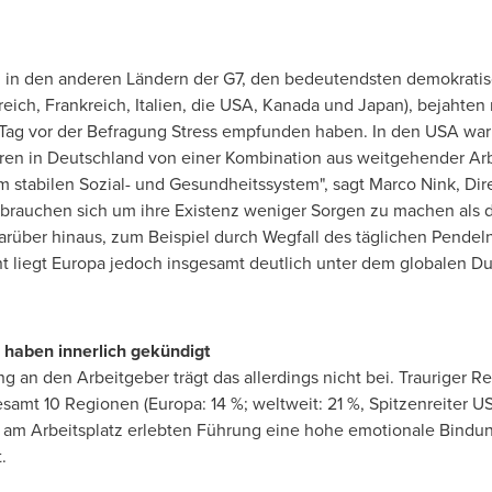
in den anderen Ländern der G7, den bedeutendsten demokratisc
ich, Frankreich, Italien, die
USA
, Kanada und
Japan
), bejahten
 Tag vor der Befragung Stress empfunden haben. In den
USA
war 
tieren in Deutschland von einer Kombination aus weitgehender Arb
m stabilen Sozial- und Gesundheitssystem", sagt
Marco Nink
, Di
e brauchen sich um ihre Existenz weniger Sorgen zu machen als 
arüber hinaus, zum Beispiel durch Wegfall des täglichen Pendeln
nt liegt Europa jedoch insgesamt deutlich unter dem globalen Dur
e haben innerlich gekündigt
 an den Arbeitgeber trägt das allerdings nicht bei. Trauriger R
samt 10 Regionen (Europa: 14 %; weltweit: 21 %, Spitzenreiter
U
 am Arbeitsplatz erlebten Führung eine hohe emotionale Bindung 
.