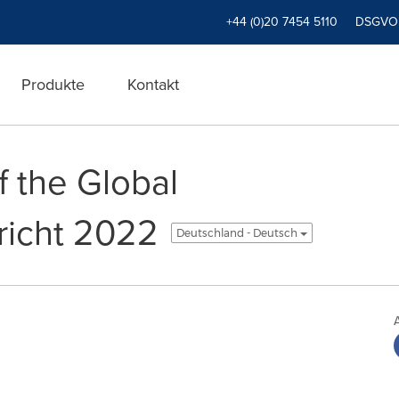
+44 (0)20 7454 5110
DSGVO
Produkte
Kontakt
f the Global
richt 2022
Deutschland - Deutsch