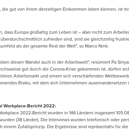
, die gut von ihrem derzeitigen Einkommen leben können, ist mit
dass Europa großartig zum Leben ist – aber nicht zum Arbeite
rdurchschnittlich zufrieden sind, sind sie gleichzeitig frustrie
umfeld als der gesamte Rest der Welt", so
Marco Nink
.
leben diesen Wandel auch in der Arbeitswelt", resümiert
Pa Sinya
chsweise gut durch die Corona-Krise gekommen ist, dürfen sic
tileren Arbeitsmarkt und einem sich verschärfenden Wettbewerb 
hmendes Risiko, mit dem sich Unternehmen auseinandersetzen 
bal Workplace-Bericht 2022:
 Workplace 2022-Bericht wurden in 146 Ländern insgesamt 105.0
 wurden (38 Länder). Die Interviews wurden telefonisch oder per
 einem Zufallsprinzip. Die Ergebnisse sind repräsentativ für di