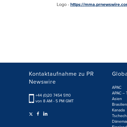
Logo -
https://mma.prnewswire.c
Kontaktaufnahme zu PR
Globa
Newswire
APAC
APAC – T
+44 (0)20 7454 5110
Asien
von 8 AM - 5 PM GMT
Brasilien
Kanada
Tschech
Dänema