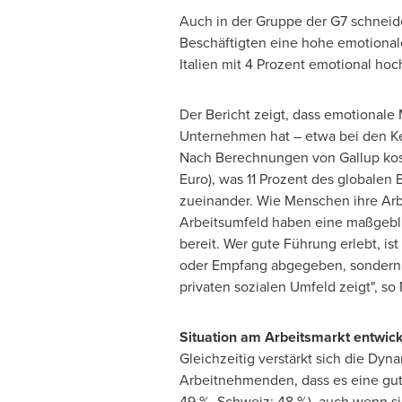
Auch in der Gruppe der G7 schneid
Beschäftigten eine hohe emotionale
Italien mit 4 Prozent emotional h
Der Bericht zeigt, dass emotionale 
Unternehmen hat – etwa bei den Kennz
Nach Berechnungen von Gallup kostet
Euro), was 11 Prozent des globalen
zueinander. Wie Menschen ihre Arbe
Arbeitsumfeld haben eine maßgebli
bereit. Wer gute Führung erlebt, is
oder Empfang abgegeben, sondern i
privaten sozialen Umfeld zeigt", so
Situation am Arbeitsmarkt entwicke
Gleichzeitig verstärkt sich die Dyn
Arbeitnehmenden, dass es eine gute
49 %, Schweiz: 48 %), auch wenn si