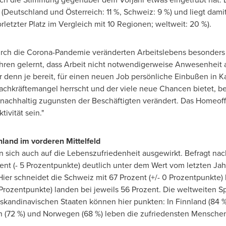
 (Deutschland und Österreich: 11 %, Schweiz: 9 %) und liegt dam
rletzter Platz im Vergleich mit 10 Regionen; weltweit: 20 %).
urch die Corona-Pandemie veränderten Arbeitslebens besonders 
ren gelernt, dass Arbeit nicht notwendigerweise Anwesenheit
r denn je bereit, für einen neuen Job persönliche Einbußen in 
chkräftemangel herrscht und der viele neue Chancen bietet, bes
nachhaltig zugunsten der Beschäftigten verändert. Das Homeoffi
tivität sein."
hland im vorderen Mittelfeld
ich auch auf die Lebenszufriedenheit ausgewirkt. Befragt nach i
zent (- 5 Prozentpunkte) deutlich unter dem Wert vom letzten Ja
Hier schneidet die Schweiz mit 67 Prozent (+/- 0 Prozentpunkte) 
Prozentpunkte) landen bei jeweils 56 Prozent. Die weltweiten Sp
skandinavischen Staaten können hier punkten: In Finnland (84 %)
 (72 %) und Norwegen (68 %) leben die zufriedensten Mensche