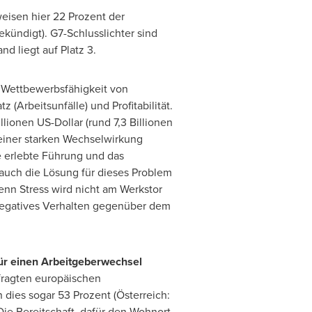
eisen hier 22 Prozent der
kündigt). G7-Schlusslichter sind
nd liegt auf Platz 3.
d Wettbewerbsfähigkeit von
(Arbeitsunfälle) und Profitabilität.
lionen US-Dollar (rund 7,3 Billionen
 einer starken Wechselwirkung
e erlebte Führung und das
auch die Lösung für dieses Problem
denn Stress wird nicht am Werkstor
negatives Verhalten gegenüber dem
 für einen Arbeitgeberwechsel
fragten europäischen
 dies sogar 53 Prozent (Österreich:
ie Bereitschaft, dafür den Wohnort