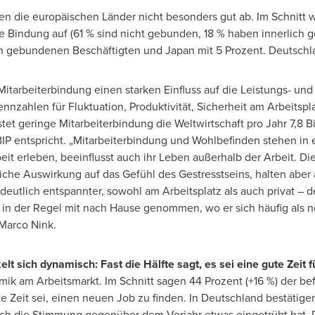
en die europäischen Länder nicht besonders gut ab.
Im Schnitt
w
 Bindung auf (61 % sind nicht gebunden, 18 % haben innerlich ge
och gebundenen Beschäftigten und
Japan
mit 5 Prozent. Deutschla
Mitarbeiterbindung einen starken Einfluss auf die Leistungs- un
ahlen für Fluktuation, Produktivität, Sicherheit am Arbeitsplatz 
 geringe Mitarbeiterbindung die Weltwirtschaft pro Jahr 7,8 Bil
 BIP entspricht. „Mitarbeiterbindung und Wohlbefinden stehen in
it erleben, beeinflusst auch ihr Leben außerhalb der Arbeit. Di
che Auswirkung auf das Gefühl des Gestresstseins, halten aber 
t deutlich entspannter, sowohl am Arbeitsplatz als auch privat – 
n der Regel mit nach Hause genommen, wo er sich häufig als 
Marco Nink
.
lt sich dynamisch: Fast die Hälfte sagt, es sei eine gute Zeit
amik am Arbeitsmarkt.
Im Schnitt
sagen 44 Prozent (+16 %) der be
 Zeit sei, einen neuen Job zu finden. In Deutschland bestätigen
ch die Stimmung gegenüber dem Vorjahr etwas eingetrübt hat. D