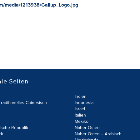
om/media/1213938/Gallup_Logo.jpg
le Seiten
Indien
raditionelles Chinesisch
Indonesia
Israel
Italien
Mexiko
ische Republik
Naher Osten
rk
Naher Osten – Arabisch