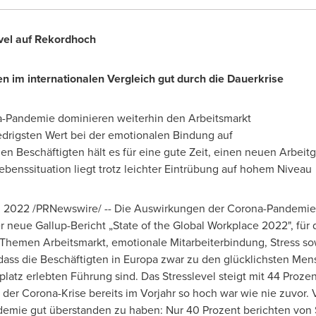
vel auf Rekordhoch
 im internationalen Vergleich gut durch die Dauerkrise
-Pandemie dominieren weiterhin den Arbeitsmarkt
edrigsten Wert bei der emotionalen Bindung auf
hen Beschäftigten hält es für eine gute Zeit, einen neuen Arbeit
benssituation liegt trotz leichter Eintrübung auf hohem Niveau
i 2022
/PRNewswire/ -- Die Auswirkungen der Corona-Pandemie
er neue Gallup-Bericht „State of the Global Workplace 2022", fü
Themen Arbeitsmarkt, emotionale Mitarbeiterbindung, Stress so
 dass die Beschäftigten in Europa zwar zu den glücklichsten Me
latz erlebten Führung sind. Das Stresslevel steigt mit 44 Proze
er Corona-Krise bereits im Vorjahr so hoch war wie nie zuvor. 
emie gut überstanden zu haben: Nur 40 Prozent berichten von St