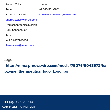
Andrea Calise
Teneo
Teneo
+1 646-531-2882
+1 917-826-3804
christina.coronios@teneo.com
andrea.calise@teneo.com
Deutschsprachige Medien
Felix Schoenauer
Teneo
+49 69 867906054
Press-halo@teneo.com
Logo
-
https://mma.prnewswire.com/media/75076/5043972/ha
lozyme_therapeutics_logo_Logo.jpg
+44 (0)20 7454 5110
von 8 AM - 5 PM GMT