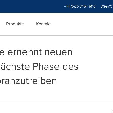
+44 (0)20 7454 5110
DSGVO
Produkte
Kontakt
re ernennt neuen
nächste Phase des
ranzutreiben