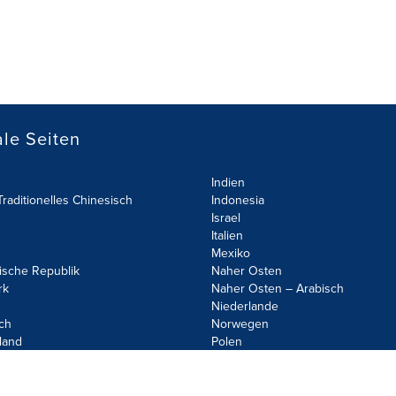
le Seiten
Indien
raditionelles Chinesisch
Indonesia
Israel
Italien
Mexiko
ische Republik
Naher Osten
rk
Naher Osten – Arabisch
Niederlande
ch
Norwegen
land
Polen