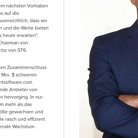
rem nächsten Vorhaben
s auf die
versichtlich, dass wir
n und die Werte bieten
 heute erwarten",
 Chairman von
ctor
von ST6
.
 den Zusammenschluss
5 Mio. $ schweren
htsoftware.com
ende Anbieter von
 hervorging. In nur
m mehr als das
Größe gewachsen und
le rasch und effizient
menale Wachstum