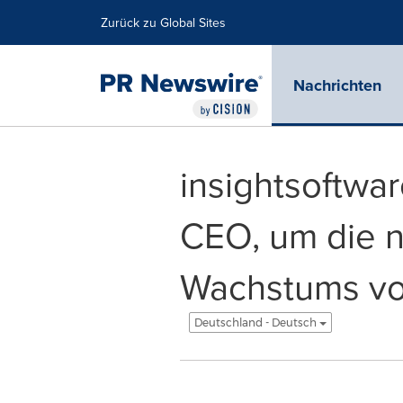
Erklärung zur Barrierefreiheit
Navigation überspringen
Zurück zu Global Sites
Nachrichten
insightsoftwa
CEO, um die 
Wachstums vo
Deutschland - Deutsch