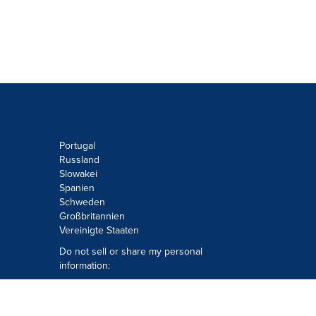
Portugal
Russland
Slowakei
Spanien
Schweden
Großbritannien
Vereinigte Staaten
Do not sell or share my personal
information:
Submit via
Privacy@cision.com
Call Privacy toll-free: 877-297-8921