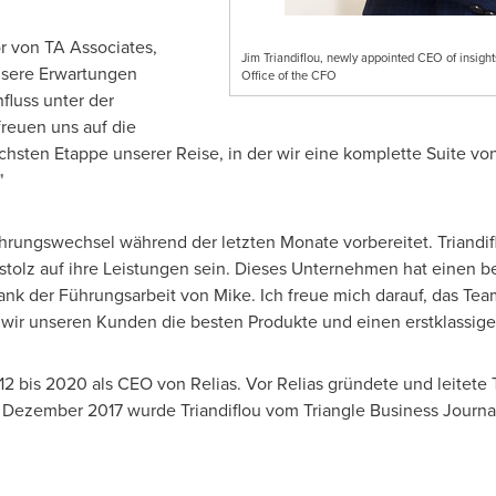
r von TA Associates,
Jim Triandiflou, newly appointed CEO of insights
unsere Erwartungen
Office of the CFO
fluss unter der
freuen uns auf die
hsten Etappe unserer Reise, in der wir eine komplette Suite vo
"
hrungswechsel während der letzten Monate vorbereitet. Triandif
stolz auf ihre Leistungen sein. Dieses Unternehmen hat einen
nk der Führungsarbeit von Mike. Ich freue mich darauf, das Te
ir unseren Kunden die besten Produkte und einen erstklassigen
12 bis 2020 als CEO
von Relias
.
Vor Relias
gründete und leitete T
 Dezember
2017 wurde Triandiflou vom Triangle Business Journa