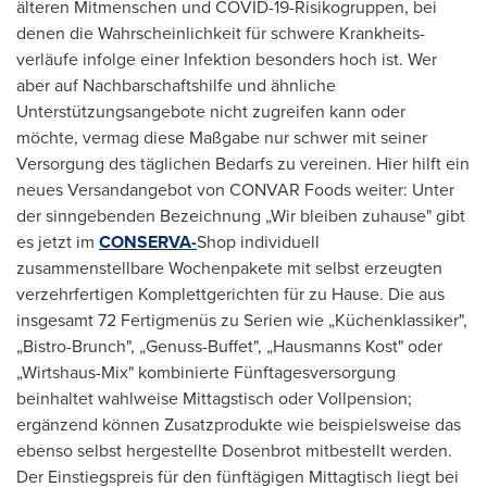
älteren Mitmenschen und COVID-19-Risikogruppen, bei
denen die Wahrscheinlichkeit für schwere Krankheits­
verläufe infolge einer Infektion besonders hoch ist. Wer
aber auf Nachbar­schaftshilfe und ähnliche
Unterstützungsangebote nicht zugreifen kann oder
möchte, vermag diese Maßgabe nur schwer mit seiner
Versorgung des täglichen Bedarfs zu vereinen. Hier hilft ein
neues Versandangebot von CONVAR Foods weiter: Unter
der sinngebenden Bezeichnung „Wir bleiben zuhause" gibt
es jetzt im
CONSERVA-
Shop individuell
zusammenstellbare Wochenpakete mit selbst erzeugten
verzehrfertigen Komplettgerichten für zu Hause. Die aus
insgesamt 72 Fertigmenüs zu Serien wie „Küchenklassiker",
„Bistro-Brunch", „Genuss-Buffet", „Hausmanns Kost" oder
„Wirtshaus-Mix" kombinierte Fünftagesversorgung
beinhaltet wahlweise Mittagstisch oder Vollpension;
ergänzend können Zusatzprodukte wie beispielsweise das
ebenso selbst hergestellte Dosenbrot mitbestellt werden.
Der Einstiegspreis für den fünftägigen Mittagtisch liegt bei