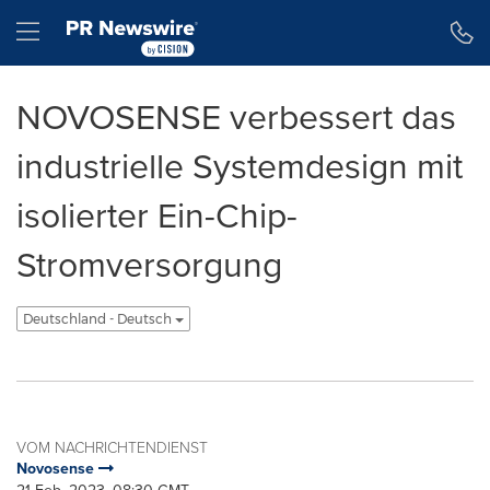
Erklärung zur Barrierefreiheit
Navigation überspringen
Hamburger menu
NOVOSENSE verbessert das
industrielle Systemdesign mit
isolierter Ein-Chip-
Stromversorgung
Deutschland - Deutsch
VOM NACHRICHTENDIENST
Novosense