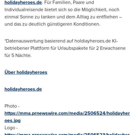
holidayheroes.de
. Für Familien, Paare und
Individualreisende bietet sich so die Möglichkeit, noch
einmal Sonne zu tanken und dem Alltag zu entfliehen –
und das zu deutlich günstigeren Konditionen.
*Datenauswertung basierend auf holdiayheroes.de KI-
betriebener Plattform für Urlaubspakete für 2 Erwachsene
für 5 Nächte.
Über
holidayheroes
holidayheroes.de
Photo -
https://mma.prnewswire.com/media/2506524/holidayher
oes.jpg
Logo -
https://mma.prnewswire.com/media/2506523/holidayher