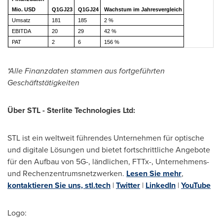
Mio. USD
Q1GJ23
Q1GJ24
Wachstum im Jahresvergleich
Umsatz
181
185
2 %
EBITDA
20
29
42 %
PAT
2
6
156 %
*Alle Finanzdaten stammen aus fortgeführten
Geschäftstätigkeiten
Über STL - Sterlite Technologies Ltd:
STL ist ein weltweit führendes Unternehmen für optische
und digitale Lösungen und bietet fortschrittliche Angebote
für den Aufbau von 5G-, ländlichen, FTTx-, Unternehmens-
und Rechenzentrumsnetzwerken.
Lesen Sie
mehr
,
kontaktieren Sie uns,
stl.tech
|
Twitter
|
LinkedIn
|
YouTube
Logo: