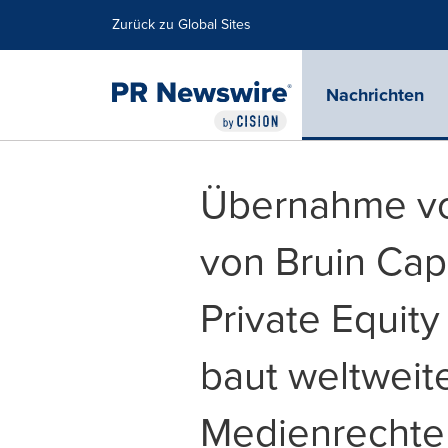
Erklärung zur Barrierefreiheit
Navigation überspringen
Zurück zu Global Sites
Nachrichten
Übernahme vo
von Bruin Cap
Private Equity
baut weltweite
Medienrechte 