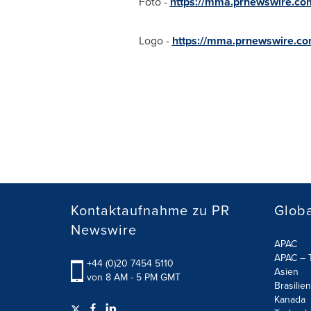
Foto -
https://mma.prnewswire.co
Logo -
https://mma.prnewswire.c
Kontaktaufnahme zu PR
Globa
Newswire
APAC
APAC – T
+44 (0)20 7454 5110
Asien
von 8 AM - 5 PM GMT
Brasilien
Kanada