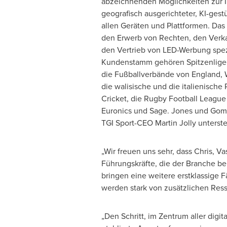
abzeichnenden Möglichkeiten zur I
geografisch ausgerichteter, KI-gest
allen Geräten und Plattformen. Das
den Erwerb von Rechten, den Verka
den Vertrieb von LED-Werbung spezi
Kundenstamm gehören Spitzenlige
die Fußballverbände von England, 
die walisische und die italienisch
Cricket, die Rugby Football League 
Euronics und
Sage
. Jones und Gom
TGI Sport-CEO
Martin Jolly
unterstel
„Wir freuen uns sehr, dass Chris, V
Führungskräfte, die der Branche b
bringen eine weitere erstklassige 
werden stark von zusätzlichen Ress
„Den Schritt, im Zentrum aller digi