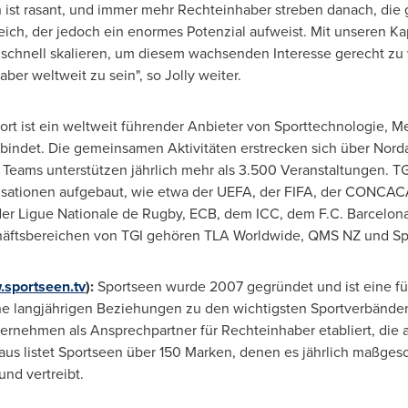
 ist rasant, und immer mehr Rechteinhaber streben danach, die
eich, der jedoch ein enormes Potenzial aufweist. Mit unseren Kap
schnell skalieren, um diesem wachsenden Interesse gerecht zu
ber weltweit zu sein", so Jolly weiter.
ort ist ein weltweit führender Anbieter von Sporttechnologie, 
bindet. Die gemeinsamen Aktivitäten erstrecken sich über Nord
Teams unterstützen jährlich mehr als 3.500 Veranstaltungen. T
nisationen aufgebaut, wie etwa der UEFA, der FIFA, der CON
der Ligue Nationale de Rugby, ECB, dem ICC, dem F.C. Barcelon
häftsbereichen von TGI gehören TLA Worldwide, QMS NZ und Sp
sportseen.tv
):
Sportseen wurde 2007 gegründet und ist eine f
ne langjährigen Beziehungen zu den wichtigsten Sportverbänden 
ternehmen als Ansprechpartner für Rechteinhaber etabliert, die 
aus listet Sportseen über 150 Marken, denen es jährlich maßge
nd vertreibt.