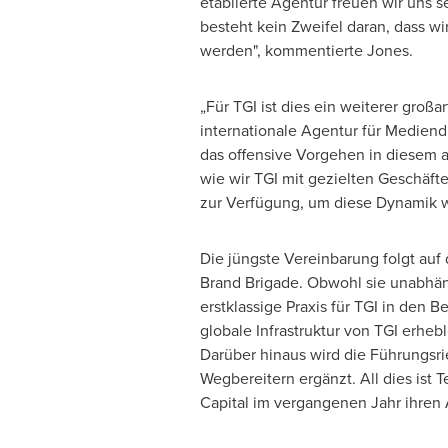
etablierte Agentur freuen wir uns 
besteht kein Zweifel daran, dass w
werden", kommentierte Jones.
„Für TGI ist dies ein weiterer groß
internationale Agentur für Mediend
das offensive Vorgehen in diesem 
wie wir TGI mit gezielten Geschäf
zur Verfügung, um diese Dynamik w
Die jüngste Vereinbarung folgt auf
Brand Brigade. Obwohl sie unabhän
erstklassige Praxis für TGI in den 
globale Infrastruktur von TGI erh
Darüber hinaus wird die Führungs
Wegbereitern ergänzt. All dies ist
Capital im vergangenen Jahr ihre