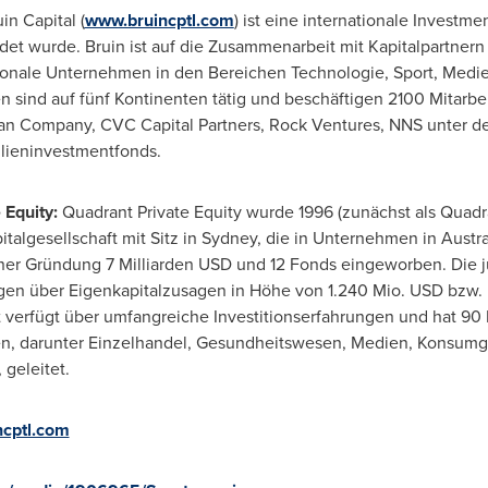
uin Capital (
www.bruincptl.com
) ist eine internationale Investme
t wurde. Bruin ist auf die Zusammenarbeit mit Kapitalpartne
ationale Unternehmen in den Bereichen Technologie, Sport, Medi
sind auf fünf Kontinenten tätig und beschäftigen 2100 Mitarbe
an Company, CVC Capital Partners, Rock Ventures, NNS unter d
lieninvestmentfonds.
 Equity:
Quadrant Private Equity wurde 1996 (zunächst als Quadra
talgesellschaft mit Sitz in
Sydney
, die in Unternehmen in Austra
einer Gründung 7 Milliarden USD und 12 Fonds eingeworben. Die 
gen über Eigenkapitalzusagen in Höhe von 1.240 Mio. USD bzw. 
t verfügt über umfangreiche Investitionserfahrungen und hat 90 I
ren, darunter Einzelhandel, Gesundheitswesen, Medien, Konsumgü
geleitet.
cptl.com