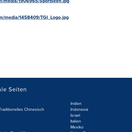
m/media/1906965/Sportseen.jpg
om/media/1458409/TGI_Logo.jpg
le Seiten
Indien
raditionelles Chinesisch
Indonesia
Israel
Italien
Mexiko