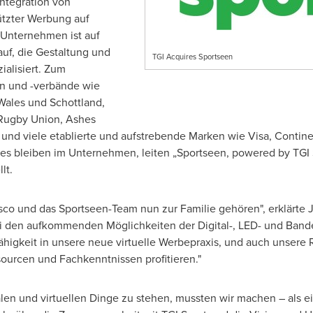
ntegration von
ützter Werbung auf
 Unternehmen ist auf
uf, die Gestaltung und
TGI Acquires Sportseen
alisiert. Zum
n und -verbände wie
Wales und Schottland,
e Rugby Union, Ashes
und viele etablierte und aufstrebende Marken wie Visa, Continen
es bleiben im Unternehmen, leiten „Sportseen, powered by TGI 
lt.
asco und das Sportseen-Team nun zur Familie gehören", erklärte J
ei den aufkommenden Möglichkeiten der Digital-, LED- und Ban
Fähigkeit in unsere neue virtuelle Werbepraxis, und auch unser
ourcen und Fachkenntnissen profitieren."
talen und virtuellen Dinge zu stehen, mussten wir machen – als 