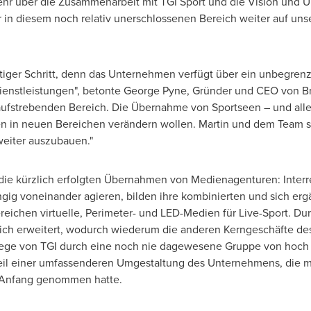
sehr über die Zusammenarbeit mit TGI Sport und die Vision und U
ir in diesem noch relativ unerschlossenen Bereich weiter auf un
artiger Schritt, denn das Unternehmen verfügt über ein unbegrenz
ienstleistungen", betonte
George Pyne
, Gründer und CEO von Bru
aufstrebenden Bereich. Die Übernahme von Sportseen – und alle
ten in neuen Bereichen verändern wollen. Martin und dem Team s
eiter auszubauen."
 die kürzlich erfolgten Übernahmen von Medienagenturen: Interr
gig voneinander agieren, bilden ihre kombinierten und sich er
Bereichen virtuelle, Perimeter- und LED-Medien für Live-Sport. 
eblich erweitert, wodurch wiederum die anderen Kerngeschäfte d
riege von TGI durch eine noch nie dagewesene Gruppe von hoc
 Teil einer umfassenderen Umgestaltung des Unternehmens, die m
n Anfang genommen hatte.