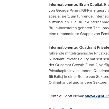
Informationen zu Bruin Capital
: Br
von
George Pyne
@GFPyne gegründe
spezialisiert, um führende, intern
aufzubauen. Die Bruin-Unternehmen 
Bruin-Investoren gehören The Jord
eine renommierte Gruppe von Fami
Informationen zu Quadrant Private
führende mittelständische Privatkapi
Quadrant Private Equity hat seit s
der Quadrant Growth Fund 2, verfü
Privatkapitalinvestitionen. Quadran
65 Exits) in einer Reihe von Sekto
Onlinehandel und andere Sektoren, 
Kontakt:
Scott Novak
snovak@bruin