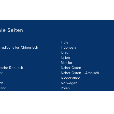
le Seiten
Indien
raditionelles Chinesisch
Indonesia
Israel
Italien
Mexiko
ische Republik
Naher Osten
rk
Naher Osten – Arabisch
Niederlande
ch
Norwegen
land
Polen
olicy
Site Map
Cookie Settings