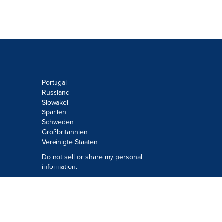
Portugal
Russland
Slowakei
Spanien
Schweden
Großbritannien
Vereinigte Staaten
Do not sell or share my personal
information:
Submit via
Privacy@cision.com
Call Privacy toll-free: 877-297-8921
Copyright © 2026
Cision
US Inc.