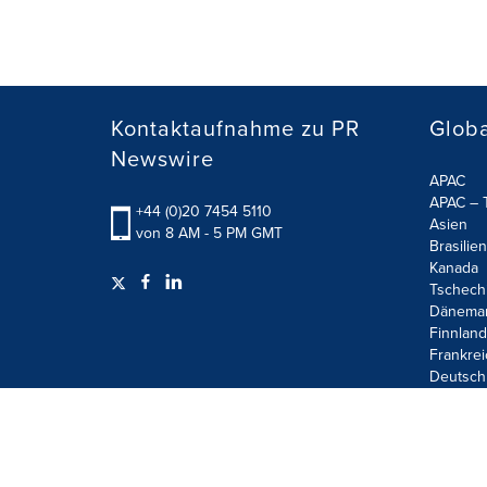
Kontaktaufnahme zu PR
Globa
Newswire
APAC
APAC – T
+44 (0)20 7454 5110
Asien
von 8 AM - 5 PM GMT
Brasilien
Kanada
Tschech
Dänema
Finnland
Frankrei
Deutsch
Terms of Use
Privacy Policy
Information Security P