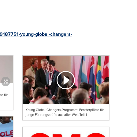
/9187751-young-global-changers-
e für
Young Global Changers-Programm: Fensterplätze für
junge Führungskräfte aus aller Welt Teil 1