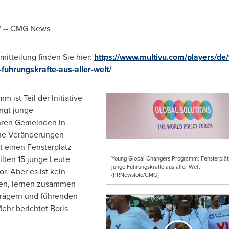
 -- CMG News
mitteilung finden Sie hier:
https://www.multivu.com/players/de
fuhrungskrafte-aus-aller-welt/
ist Teil der Initiative
ngt junge
hren Gemeinden in
che Veränderungen
t einen Fensterplatz
llten 15 junge Leute
Young Global Changers-Programm: Fensterplätz
junge Führungskräfte aus aller Welt
r. Aber es ist kein
(PRNewsfoto/CMG)
en, lernen zusammen
trägern und führenden
Mehr berichtet
Boris