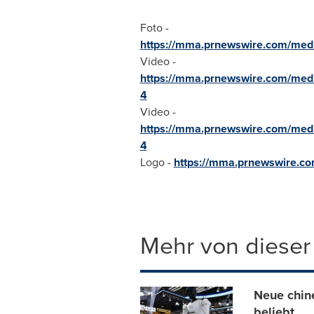
Foto -
https://mma.prnewswire.com/me
Video -
https://mma.prnewswire.com/me
4
Video -
https://mma.prnewswire.com/me
4
Logo -
https://mma.prnewswire.c
Mehr von dieser
Neue chin
beliebt