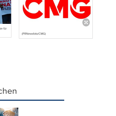
e für
(PRNewsfoto/CMG)
chen