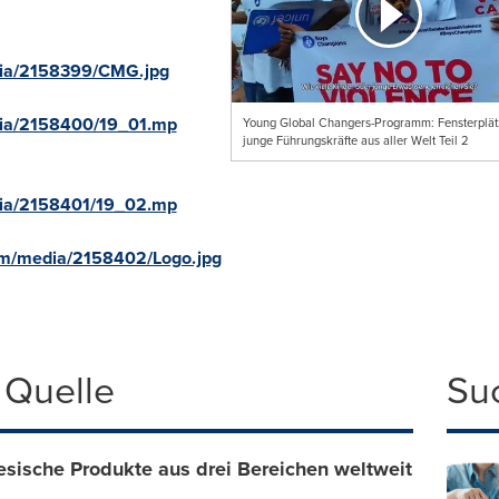
dia/2158399/CMG.jpg
dia/2158400/19_01.mp
Young Global Changers-Programm: Fensterplätz
junge Führungskräfte aus aller Welt Teil 2
dia/2158401/19_02.mp
om/media/2158402/Logo.jpg
 Quelle
Su
esische Produkte aus drei Bereichen weltweit