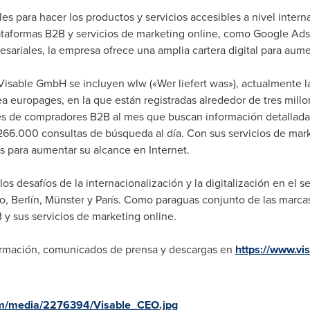
les para hacer los productos y servicios accesibles a nivel inte
taformas B2B y servicios de marketing online, como Google Ads 
sariales, la empresa ofrece una amplia cartera digital para aume
Visable GmbH se incluyen wlw («Wer liefert was»), actualmente la
 europages, en la que están registradas alrededor de tres millo
ones de compradores B2B al mes que buscan información detallad
266.000 consultas de búsqueda al día. Con sus servicios de marke
s para aumentar su alcance en Internet.
os desafíos de la internacionalización y la digitalización en el
 Berlín, Münster y París. Como paraguas conjunto de las marca
y sus servicios de marketing online.
formación, comunicados de prensa y descargas en
https://www.vi
om/media/2276394/Visable_CEO.jpg