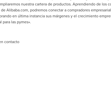
ampliaremos nuestra cartera de productos. Aprendiendo de los c
ón de Alibaba.com, podremos conectar a compradores empresaria
jorando en última instancia sus márgenes y el crecimiento empre
al para las pymes».
 en contacto
 Hamburgo