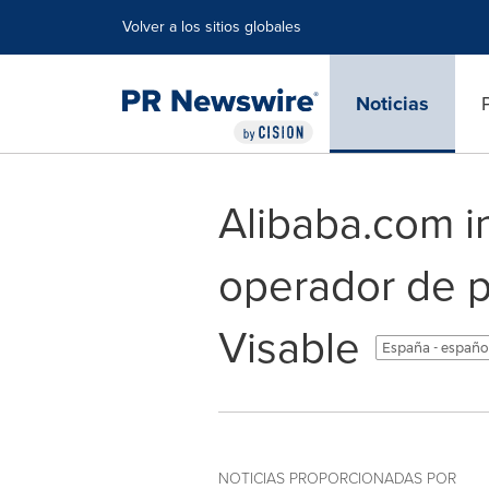
Declaración de accesibilidad
Saltar la navegación
Volver a los sitios globales
Noticias
Alibaba.com in
operador de 
Visable
España - españo
NOTICIAS PROPORCIONADAS POR