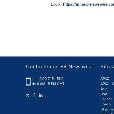
Logo -
https://mma.prnewswire.c
Contacte con PR Newswire
Sitio
+44 (0)20 7454 5110
APAC
de 8 AM - 5 PM GMT
APAC - C
Asia
Brasil
Canada
Checo
Dinamar