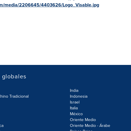
om/media/2206645/4403626/Logo_Visable.jpg
s globales
India
hino Tradicional
Indonesia
Israel
Italia
México
Oriente Medio
ca
Oriente Medio - Árabe