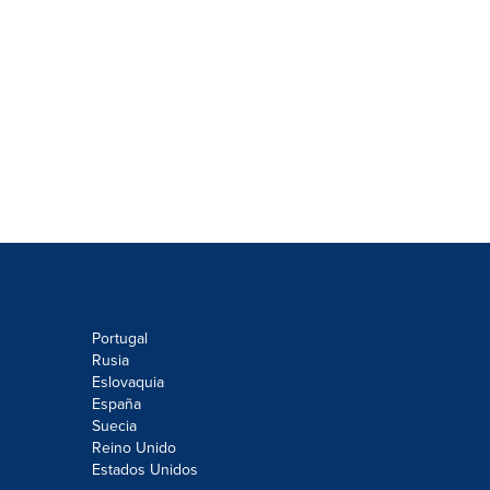
Portugal
Rusia
Eslovaquia
España
Suecia
Reino Unido
Estados Unidos