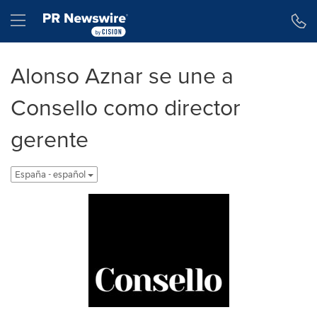
Declaración de accesibilidad
Saltar la navegación
Hamburger menu
Alonso Aznar se une a
Consello como director
gerente
España - español