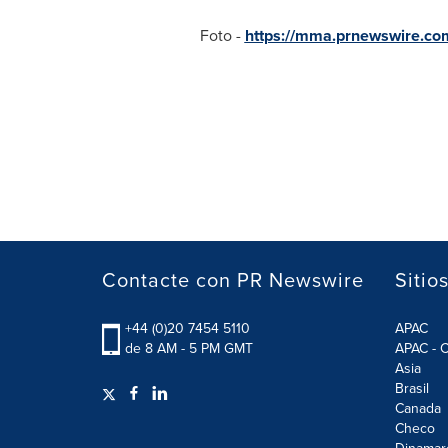
Foto -
https://mma.prnewswire.co
Contacte con PR Newswire
Sitio
+44 (0)20 7454 5110
APAC
de 8 AM - 5 PM GMT
APAC - C
Asia
Brasil
Canada
Checo