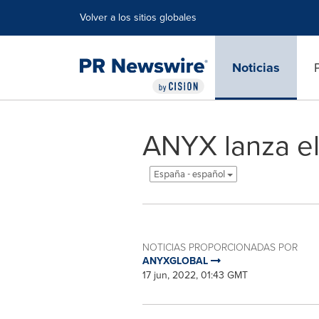
Declaración de accesibilidad
Saltar la navegación
Volver a los sitios globales
Noticias
ANYX lanza e
España - español
NOTICIAS PROPORCIONADAS POR
ANYXGLOBAL
17 jun, 2022, 01:43 GMT