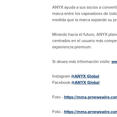
ANYX ayuda a sus socios a convertir
marca entre los vapeadores de tod
medida que la marca expande su pre
Mirando hacia el futuro, ANYX plan
centrados en el usuario más compet
experiencia premium.
Si desea más información visite:
ww
Instagram
@ANYX Global
Facebook
@ANYX Global
Foto -
https://mma.prnewswire.co
Foto -
https://mma.prnewswire.co