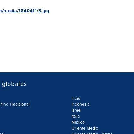
m/media/1840411/3.jpg
s globales
India
hino Tradicional
Indonesia
Israel
Italia
México
Oriente Medio