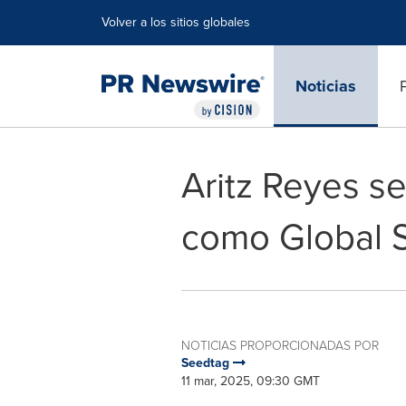
Declaración de accesibilidad
Saltar la navegación
Volver a los sitios globales
Noticias
Aritz Reyes s
como Global S
NOTICIAS PROPORCIONADAS POR
Seedtag
11 mar, 2025, 09:30 GMT