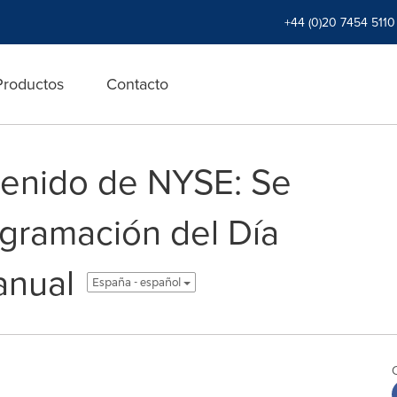
+44 (0)20 7454 5110
Productos
Contacto
tenido de NYSE: Se
ogramación del Día
anual
España - español