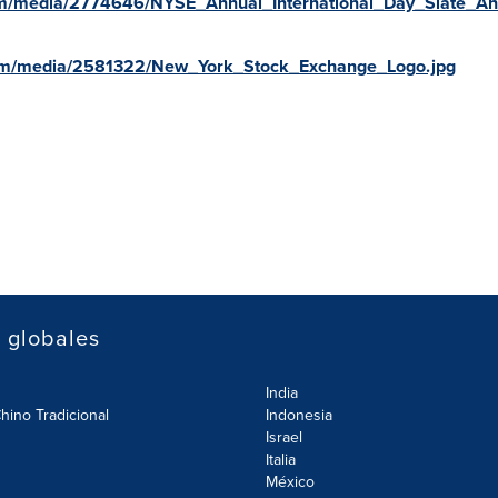
om/media/2774646/NYSE_Annual_International_Day_Slate_An
com/media/2581322/New_York_Stock_Exchange_Logo.jpg
s globales
India
hino Tradicional
Indonesia
Israel
Italia
México