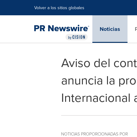
Declaración de accesibilidad
Saltar la navegación
Volver a los sitios globales
Noticias
Aviso del con
anuncia la pr
Internacional 
NOTICIAS PROPORCIONADAS POR