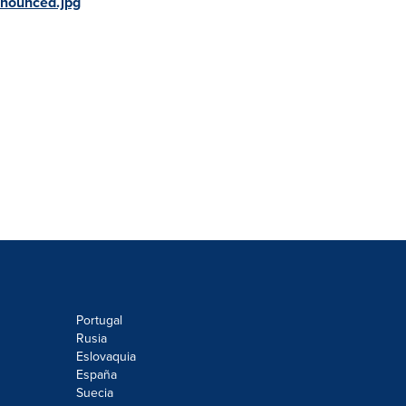
nounced.jpg
Portugal
Rusia
Eslovaquia
España
Suecia