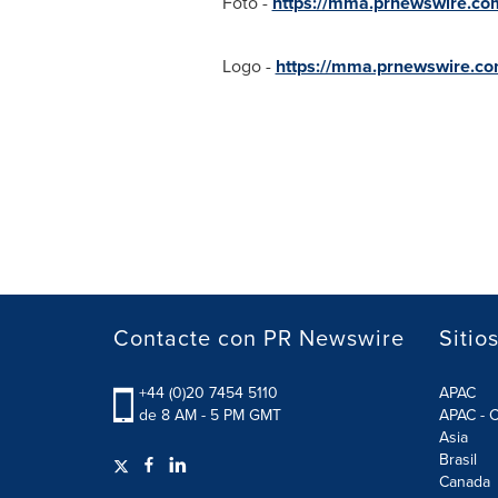
Foto -
https://mma.prnewswire.c
Logo -
https://mma.prnewswire.
Contacte con PR Newswire
Sitio
+44 (0)20 7454 5110
APAC
de 8 AM - 5 PM GMT
APAC - C
Asia
Brasil
Canada