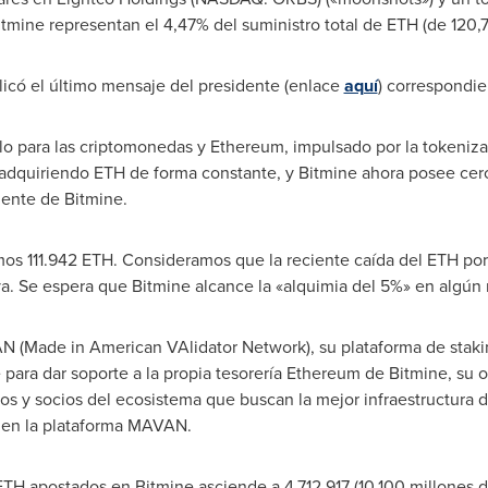
tmine representan el 4,47% del suministro total de ETH (de 120,7
licó el último mensaje del presidente (enlace
aquí
) correspondi
o para las criptomonedas y Ethereum, impulsado por la tokenizac
 adquiriendo ETH de forma constante, y Bitmine ahora posee cer
ente de Bitmine.
mos 111.942 ETH. Consideramos que la reciente caída del ETH por
va. Se espera que Bitmine alcance la «alquimia del 5%» en algú
(Made in American VAlidator Network), su plataforma de staking 
ara dar soporte a la propia tesorería Ethereum de Bitmine, su o
dios y socios del ecosistema que buscan la mejor infraestructura 
g en la plataforma MAVAN.
TH apostados en Bitmine asciende a 4.712.917 (10.100 millones d