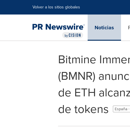
Declaración de accesibilidad
Saltar la navegación
Volver a los sitios globales
Noticias
Bitmine Immer
(BMNR) anunci
de ETH alcanz
de tokens
España -