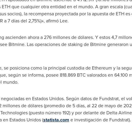
 ETH que cualquier otra entidad en el mundo. A gran escala (cu
s socios), la recompensa proyectada por la apuesta de ETH es 
 a 7 días del 2,75%)», afirmó Lee.
ing ascienden ahora a 276 millones de dólares. Y estos 4,7 mill
see Bitmine. Las operaciones de staking de Bitmine generaron u
 se posiciona como la principal custodia de Ethereum y la segun
ue, según se informa, posee 818.869 BTC valorados en 64.100 mi
el mundo.
 negociadas en Estados Unidos. Según datos de Fundstrat, el v
2 millones de dólares (promedio de 5 días, al 22 de mayo de 20
Technologies (puesto número 192) y por delante de Delta Airline
a en Estados Unidos (
statista.com
e investigación de Fundstrat).