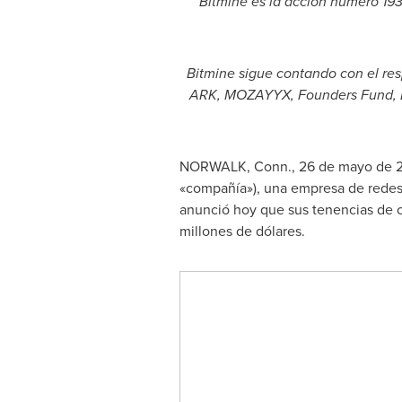
Bitmine es la acción número 19
Bitmine sigue contando con el res
ARK, MOZAYYX, Founders Fund, Bill
NORWALK, Conn.
,
26 de mayo de 
«compañía»), una empresa de redes 
anunció hoy que sus tenencias de c
millones de dólares.