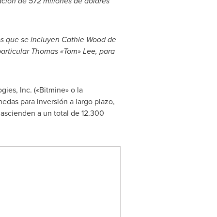
ción de 572 millones de dólares
los que se incluyen Cathie Wood de
 particular Thomas «Tom» Lee, para
ies, Inc. («Bitmine» o la
das para inversión a largo plazo,
ascienden a un total de 12.300