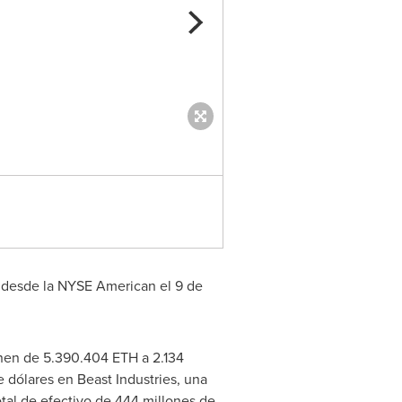
STAKING: BMNR now staking ov
 desde la NYSE American el 9 de
nen de 5.390.404 ETH a 2.134
 dólares en Beast Industries, una
tal de efectivo de 444 millones de