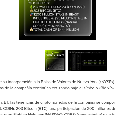
 su incorporación a la Bolsa de Valores de Nueva York («NYSE»)
rias de la compañía continúan cotizando bajo el símbolo «BMNR».
 m. ET, las tenencias de criptomonedas de la compañía se compo
COIN), 203 Bitcoin (BTC), una participación de 200 millones de
lares en Eightco Holdings (NASDAQ: ORBS) («moonshots») y un to