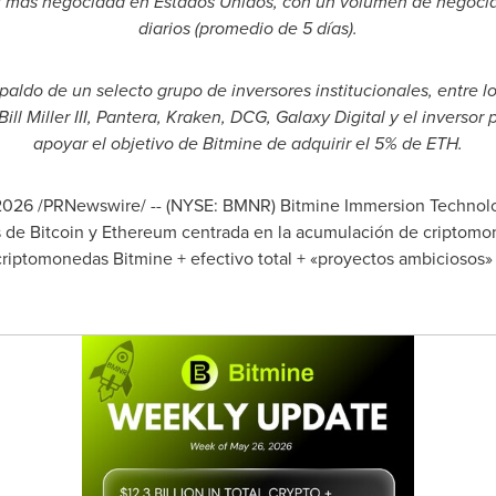
3 más negociada en Estados Unidos, con un volumen de negocia
diarios (promedio de 5 días).
paldo de un selecto grupo de inversores institucionales, entre 
 Miller III, Pantera, Kraken, DCG, Galaxy Digital y el inversor
apoyar el objetivo de Bitmine de adquirir el 5% de ETH.
2026
/PRNewswire/ -- (NYSE: BMNR)
Bitmine Immersion Technolog
de Bitcoin y Ethereum centrada en la acumulación de criptomone
riptomonedas Bitmine + efectivo total + «proyectos ambiciosos» 