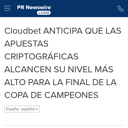
Declaración de accesibilidad
Saltar la navegación
Hamburger menu
Cloudbet ANTICIPA QUE LAS
APUESTAS
CRIPTOGRÁFICAS
ALCANCEN SU NIVEL MÁS
ALTO PARA LA FINAL DE LA
COPA DE CAMPEONES
España - español