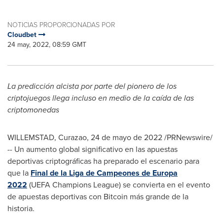
NOTICIAS PROPORCIONADAS POR
Cloudbet
24 may, 2022, 08:59 GMT
La predicción alcista por parte del pionero de los
criptojuegos llega incluso en medio de la caída de las
criptomonedas
WILLEMSTAD, Curazao
,
24 de mayo de 2022
/PRNewswire/
-- Un aumento global significativo en las apuestas
deportivas criptográficas ha preparado el escenario para
que la
Final de la Liga de Campeones de Europa
2022
(UEFA Champions League) se convierta en el evento
de apuestas deportivas con Bitcoin más grande de la
historia.