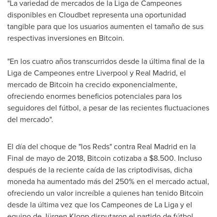
"La variedad de mercados de la Liga de Campeones
disponibles en Cloudbet representa una oportunidad
tangible para que los usuarios aumenten el tamaño de sus
respectivas inversiones en Bitcoin.
"En los cuatro años transcurridos desde la última final de la
Liga de Campeones entre
Liverpool
y Real Madrid, el
mercado de Bitcoin ha crecido exponencialmente,
ofreciendo enormes beneficios potenciales para los
seguidores del fútbol, a pesar de las recientes fluctuaciones
del mercado".
El día del choque de "los Reds" contra Real Madrid en la
Final de mayo de 2018, Bitcoin cotizaba a
$8.500
. Incluso
después de la reciente caída de las criptodivisas, dicha
moneda ha aumentado más del 250% en el mercado actual,
ofreciendo un valor increíble a quienes han tenido Bitcoin
desde la última vez que los Campeones de La Liga y el
equipo de Jürgen Klopp disputaron el partido de fútbol