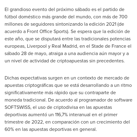
El grandioso evento del próximo sábado es el partido de
fútbol doméstico más grande del mundo, con más de 700
millones de seguidores sintonizando la edición 2021 (de
acuerdo a Front Office Sports). Se espera que la edición de
este año, que se disputará entre las tradicionales potencias
europeas,
Liverpool
y Real Madrid, en el Stade de
France
el
sábado 28 de mayo, atraiga a una audiencia aún mayor y a
un nivel de actividad de criptoapuestas sin precedentes.
Dichas expectativas surgen en un contexto de mercado de
apuestas criptográficas que se está desarrollando a un ritmo
significativamente más rápido que su contraparte de
moneda tradicional. De acuerdo al programador de software
SOFTSWISS, el uso de criptodivisa en las apuestas
deportivas aumentó un 116,7% interanual en el primer
trimestre de 2022, en comparación con un crecimiento del
60% en las apuestas deportivas en general.